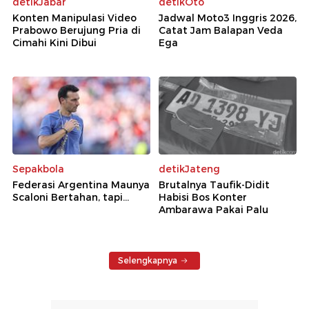
detikJabar
detikOto
Konten Manipulasi Video
Jadwal Moto3 Inggris 2026,
Prabowo Berujung Pria di
Catat Jam Balapan Veda
Cimahi Kini Dibui
Ega
Sepakbola
detikJateng
Federasi Argentina Maunya
Brutalnya Taufik-Didit
Scaloni Bertahan, tapi...
Habisi Bos Konter
Ambarawa Pakai Palu
Selengkapnya