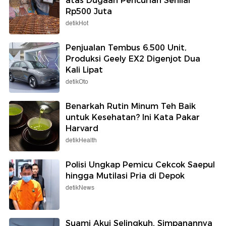
atas Dugaan Pencurian Senilai
Rp500 Juta
detikHot
Penjualan Tembus 6.500 Unit,
Produksi Geely EX2 Digenjot Dua
Kali Lipat
detikOto
Benarkah Rutin Minum Teh Baik
untuk Kesehatan? Ini Kata Pakar
Harvard
detikHealth
Polisi Ungkap Pemicu Cekcok Saepul
hingga Mutilasi Pria di Depok
detikNews
Suami Akui Selingkuh, Simpanannya