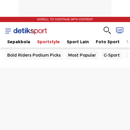
SCROLL TO CONTINUE WITH CONTENT
t
Sepakbola
Sportstyle
Sport Lain
Foto Sport
V
Bold Riders Podium Picks
Most Popular
G-Sport
J