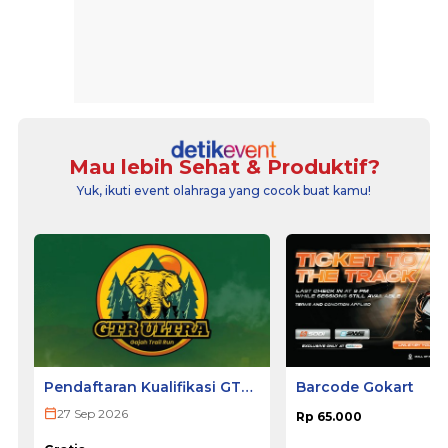
Mau lebih Sehat & Produktif?
Yuk, ikuti event olahraga yang cocok buat kamu!
Pendaftaran Kualifikasi GTR
Barcode Gokart
ULTRA 2026
27 Sep 2026
Rp 65.000