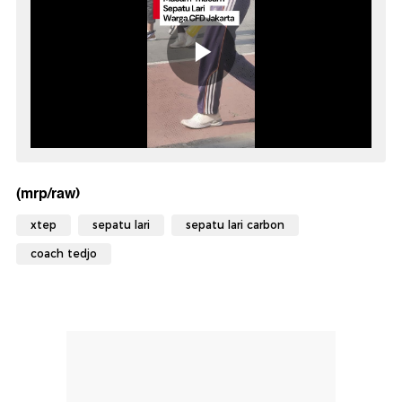
(mrp/raw)
xtep
sepatu lari
sepatu lari carbon
coach tedjo