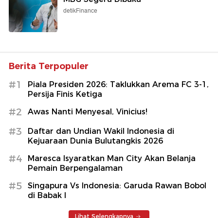
detikFinance
Berita Terpopuler
#1
Piala Presiden 2026: Taklukkan Arema FC 3-1,
Persija Finis Ketiga
#2
Awas Nanti Menyesal, Vinicius!
#3
Daftar dan Undian Wakil Indonesia di
Kejuaraan Dunia Bulutangkis 2026
#4
Maresca Isyaratkan Man City Akan Belanja
Pemain Berpengalaman
#5
Singapura Vs Indonesia: Garuda Rawan Bobol
di Babak I
Lihat Selengkapnya