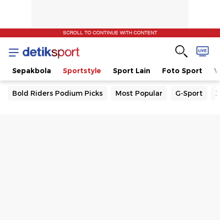
SCROLL TO CONTINUE WITH CONTENT
t
Sepakbola
Sportstyle
Sport Lain
Foto Sport
V
Bold Riders Podium Picks
Most Popular
G-Sport
J