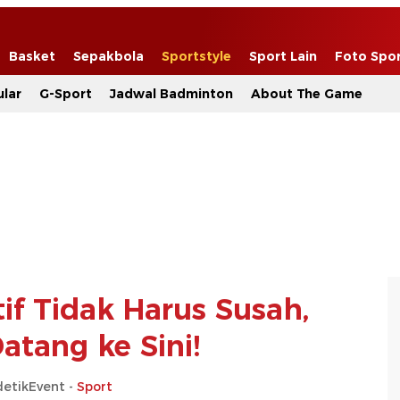
Basket
Sepakbola
Sportstyle
Sport Lain
Foto Spo
lar
G-Sport
Jadwal Badminton
About The Game
if Tidak Harus Susah,
atang ke Sini!
detikEvent -
Sport