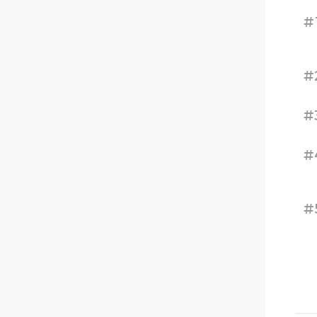
#
#
#
#
#