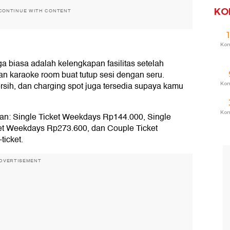
KO
CONTINUE WITH CONTENT
Ko
a biasa adalah kelengkapan fasilitas setelah
an karaoke room buat tutup sesi dengan seru.
 bersih, dan charging spot juga tersedia supaya kamu
Ko
Ko
an: Single Ticket Weekdays Rp144.000, Single
et Weekdays Rp273.600, dan Couple Ticket
icket.
DVERTISEMENT