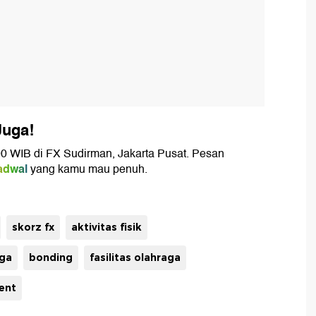
Juga!
00 WIB di FX Sudirman, Jakarta Pusat. Pesan
adwal
yang kamu mau penuh.
skorz fx
aktivitas fisik
aga
bonding
fasilitas olahraga
ent