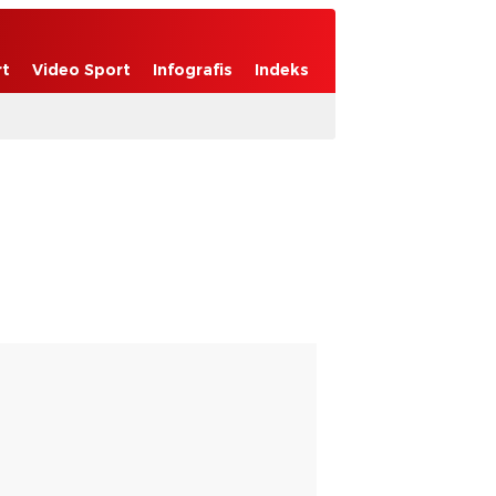
rt
Video Sport
Infografis
Indeks