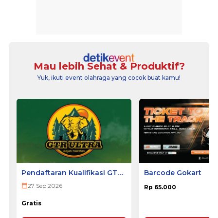
Mau lebih Sehat & Produktif?
Yuk, ikuti event olahraga yang cocok buat kamu!
Pendaftaran Kualifikasi GTR
Barcode Gokart
ULTRA 2026
27 Sep 2026
Rp 65.000
Gratis