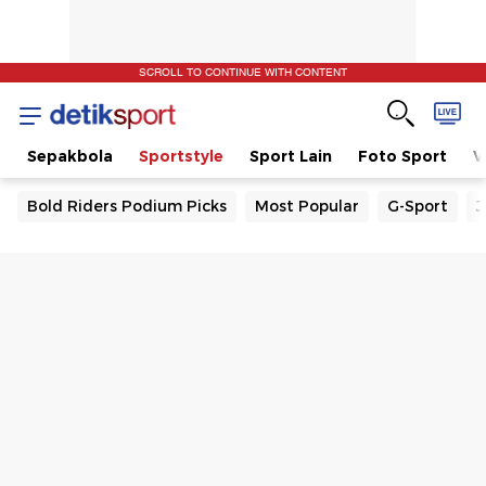
SCROLL TO CONTINUE WITH CONTENT
t
Sepakbola
Sportstyle
Sport Lain
Foto Sport
V
Bold Riders Podium Picks
Most Popular
G-Sport
J