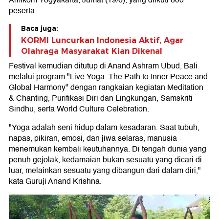
Amikom Yogyakarta, Jumat (19/6), yang diikuti 600
peserta.
Baca juga:
KORMI Luncurkan Indonesia Aktif, Agar
Olahraga Masyarakat Kian Dikenal
Festival kemudian ditutup di Anand Ashram Ubud, Bali
melalui program "Live Yoga: The Path to Inner Peace and
Global Harmony" dengan rangkaian kegiatan Meditation
& Chanting, Purifikasi Diri dan Lingkungan, Samskriti
Sindhu, serta World Culture Celebration.
"Yoga adalah seni hidup dalam kesadaran. Saat tubuh,
napas, pikiran, emosi, dan jiwa selaras, manusia
menemukan kembali keutuhannya. Di tengah dunia yang
penuh gejolak, kedamaian bukan sesuatu yang dicari di
luar, melainkan sesuatu yang dibangun dari dalam diri,"
kata Guruji Anand Krishna.