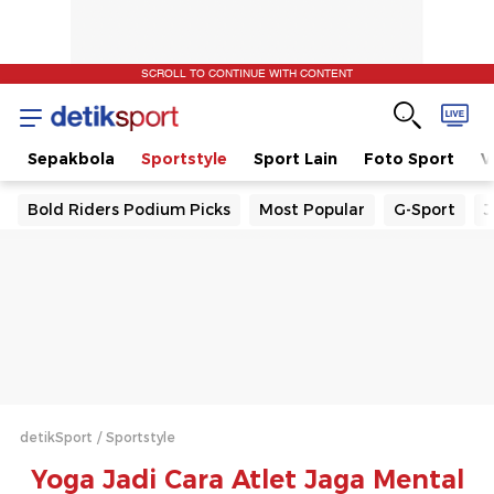
SCROLL TO CONTINUE WITH CONTENT
t
Sepakbola
Sportstyle
Sport Lain
Foto Sport
V
Bold Riders Podium Picks
Most Popular
G-Sport
J
detikSport
Sportstyle
Yoga Jadi Cara Atlet Jaga Mental