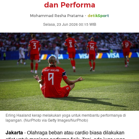
dan Performa
Mohammad Resha Pratama -
detikSport
Selasa, 23 Jun 2026 00:15 WIB
Erling Haaland kerap melakukan yoga untuk membantu performanya di
lapangan. (NurPhoto via Getty Images/NurPhoto)
Jakarta
-
Olahraga beban atau cardio biasa dilakukan