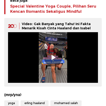
Baca juga:
Special Valentine Yoga Couple, Pilihan Seru
Kencan Romantis Sekaligus Mindful
Video: Gak Banyak yang Tahu! Ini Fakta
Menarik Kisah Cinta Haaland dan Isabel
(mrp/yna)
yoga
erling haaland
mohamed salah