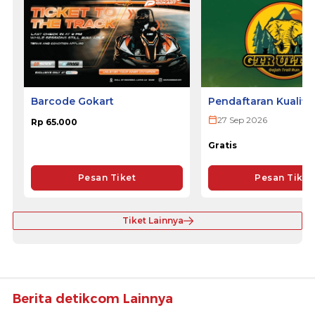
Barcode Gokart
Pendaftaran Kualifi
ULTRA 2026
27 Sep 2026
Rp 65.000
Gratis
Pesan Tiket
Pesan Tiket
Tiket Lainnya
Berita detikcom Lainnya