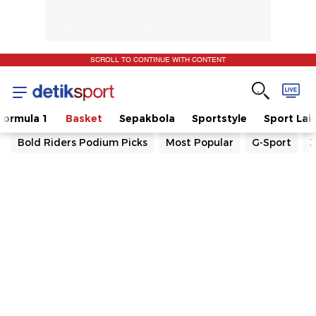
SCROLL TO CONTINUE WITH CONTENT
Formula 1
Basket
Sepakbola
Sportstyle
Sport Lai
Bold Riders Podium Picks
Most Popular
G-Sport
J