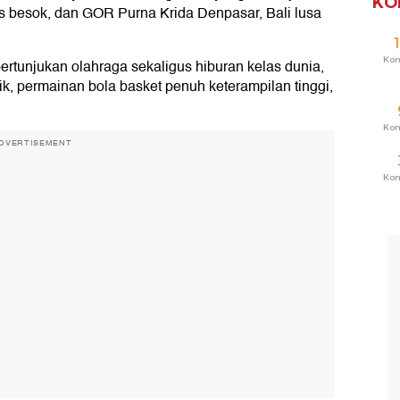
KO
s besok, dan GOR Purna Krida Denpasar, Bali lusa
Ko
pertunjukan olahraga sekaligus hiburan kelas dunia,
k, permainan bola basket penuh keterampilan tinggi,
Ko
DVERTISEMENT
Ko