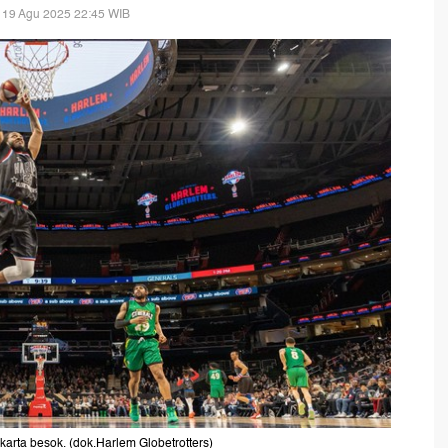
 19 Agu 2025 22:45 WIB
arta besok. (dok.Harlem Globetrotters)