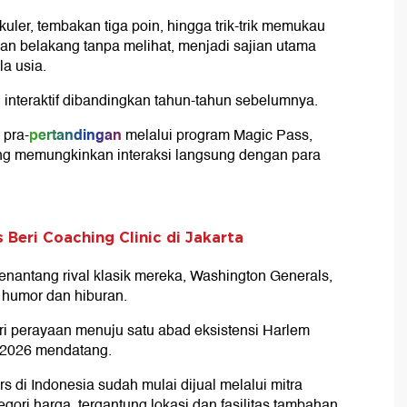
uler, tembakan tiga poin, hingga trik-trik memukau
mpan belakang tanpa melihat, menjadi sajian utama
a usia.
 interaktif dibandingkan tahun-tahun sebelumnya.
pertandingan
 pra
-
melalui program Magic Pass,
g memungkinkan interaksi langsung dengan para
Beri Coaching Clinic di Jakarta
menantang rival klasik mereka, Washington Generals,
humor dan hiburan.
ri perayaan menuju satu abad eksistensi Harlem
a 2026 mendatang.
rs di Indonesia sudah mulai dijual melalui mitra
ori harga, tergantung lokasi dan fasilitas tambahan