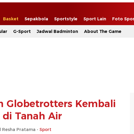
Basket
Sepakbola
Sportstyle
Sport Lain
Foto Spo
lar
G-Sport
Jadwal Badminton
About The Game
m Globetrotters Kembali
 di Tanah Air
Resha Pratama -
Sport