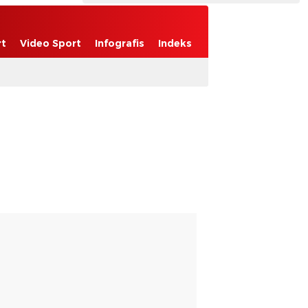
rt
Video Sport
Infografis
Indeks