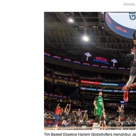
Selasa,
Tim Basket Eksebisi Harlem Globetrotters menghibur Jak