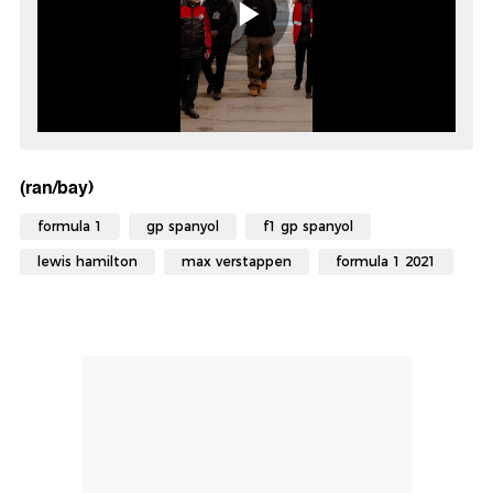
(ran/bay)
formula 1
gp spanyol
f1 gp spanyol
lewis hamilton
max verstappen
formula 1 2021