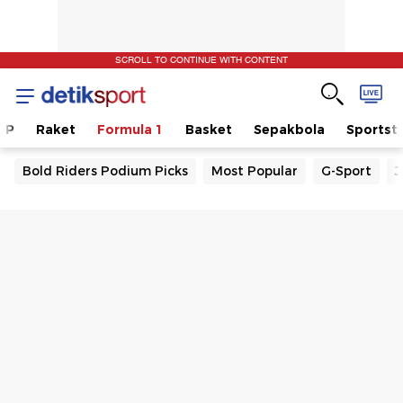
SCROLL TO CONTINUE WITH CONTENT
GP
Raket
Formula 1
Basket
Sepakbola
Sportsty
Bold Riders Podium Picks
Most Popular
G-Sport
J