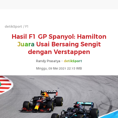
detikSport
F1
Hasil F1 GP Spanyol: Hamilton
Juara
Usai Bersaing Sengit
dengan Verstappen
Randy Prasatya -
detikSport
Minggu, 09 Mei 2021 22:15 WIB