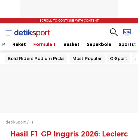
SCROLL TO CONTINUE WITH CONTENT
GP
Raket
Formula 1
Basket
Sepakbola
Sportsty
Bold Riders Podium Picks
Most Popular
G-Sport
J
detikSport
F1
Hasil F1 GP Inggris 2026: Leclerc