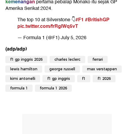
kemenangan
pertama pebalap Monako itu sejak GP
Amerika Serikat 2024.
#F1
#BritishGP
The top 10 at Silverstone 👇
pic.twitter.com/frRgIWq5vT
— Formula 1 (@F1)
July 5, 2026
(adp/adp)
f1 gp inggris 2026
charles leclerc
ferrari
lewis hamilton
george russell
max verstappen
kimi antonelli
f1 gp inggris
f1
f1 2026
formula 1
formula 1 2026