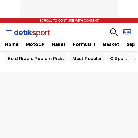
SCROLL TO CONTINUE WITH CONTENT
Home
MotoGP
Raket
Formula 1
Basket
Sepa
Bold Riders Podium Picks
Most Popular
G-Sport
J