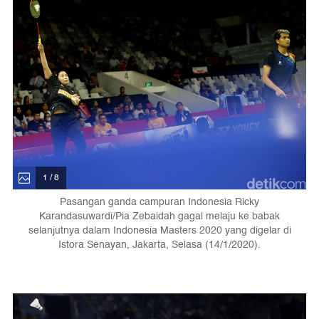
1 / 8
Pasangan ganda campuran Indonesia Ricky
Karandasuwardi/Pia Zebaidah gagal melaju ke babak
selanjutnya dalam Indonesia Masters 2020 yang digelar di
Istora Senayan, Jakarta, Selasa (14/1/2020).