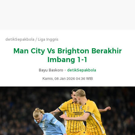
detikSepakbola
Liga Inggris
Man City Vs Brighton Berakhir
Imbang 1-1
Bayu Baskoro -
detikSepakbola
Kamis, 08 Jan 2026 04:36 WIB