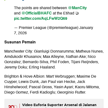
@ManCity
The points are shared between
@OfficialBHAFC
and
at the Etihad 🤝
pic.twitter.com/AqLFwW2Q69
— Premier League (@premierleague)
January
7, 2026
Susunan Pemain
Manchester City: Gianluigi Donnarumma; Matheus Nunes,
Amdukodir Khusanov, Max Alleyne, Nathan Ake; Nico
Gonzalez; Bernardo Silva, Phil Foden, Tijani Reijnders,
Jeremy Doku; Erling Haaland.
Brighton & Hove Albion: Mart Verbruggen; Maxime De
Cuyper, Lewis Dunk, Jan Paul van Hecke, Jack
Hinshelwood; Pascal Gross, Yasin Ayari; Kaoru Mitoma,
Diego Gomez, Ferdi Kadioglu; Georginio Rutter.
Video Euforia Suporter Arsenal di Jalanan