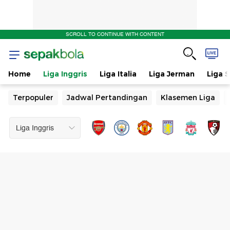
SCROLL TO CONTINUE WITH CONTENT
Home
Liga Inggris
Liga Italia
Liga Jerman
Liga 
Terpopuler
Jadwal Pertandingan
Klasemen Liga