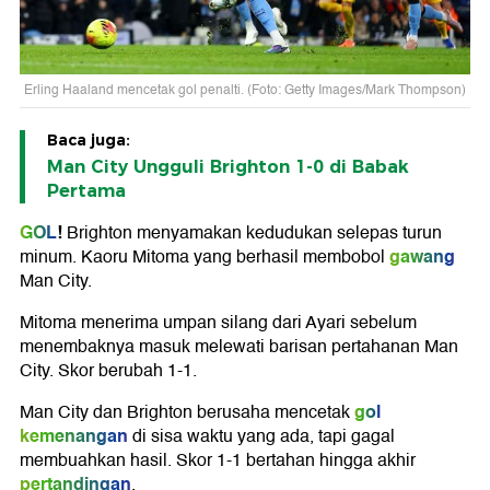
Erling Haaland mencetak gol penalti. (Foto: Getty Images/Mark Thompson)
Baca juga:
Man City Ungguli Brighton 1-0 di Babak
Pertama
GOL
!
Brighton menyamakan kedudukan selepas turun
gawang
minum. Kaoru Mitoma yang berhasil membobol
Man City.
Mitoma menerima umpan silang dari Ayari sebelum
menembaknya masuk melewati barisan pertahanan Man
City. Skor berubah 1-1.
gol
Man City dan Brighton berusaha mencetak
kemenangan
di sisa waktu yang ada, tapi gagal
membuahkan hasil. Skor 1-1 bertahan hingga akhir
pertandingan
.