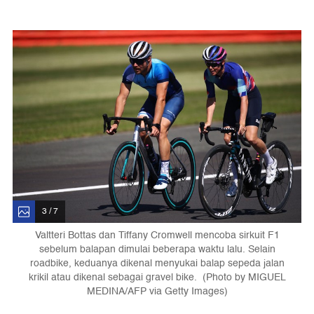
3 / 7
Valtteri Bottas dan Tiffany Cromwell mencoba sirkuit F1
sebelum balapan dimulai beberapa waktu lalu. Selain
roadbike, keduanya dikenal menyukai balap sepeda jalan
krikil atau dikenal sebagai gravel bike. (Photo by MIGUEL
MEDINA/AFP via Getty Images)