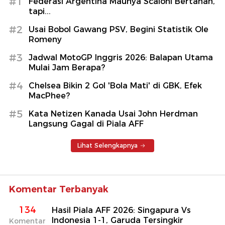
#1
Federasi Argentina Maunya Scaloni Bertahan,
tapi...
#2
Usai Bobol Gawang PSV, Begini Statistik Ole
Romeny
#3
Jadwal MotoGP Inggris 2026: Balapan Utama
Mulai Jam Berapa?
#4
Chelsea Bikin 2 Gol 'Bola Mati' di GBK, Efek
MacPhee?
#5
Kata Netizen Kanada Usai John Herdman
Langsung Gagal di Piala AFF
Lihat Selengkapnya
Komentar Terbanyak
134
Hasil Piala AFF 2026: Singapura Vs
Indonesia 1-1, Garuda Tersingkir
Komentar