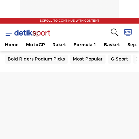
SCROLL TO CONTINUE WITH CONTENT
Home
MotoGP
Raket
Formula 1
Basket
Sepa
Bold Riders Podium Picks
Most Popular
G-Sport
J