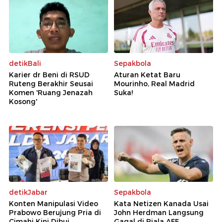
detikBali
Sepakbola
Karier dr Beni di RSUD
Aturan Ketat Baru
Ruteng Berakhir Seusai
Mourinho, Real Madrid
Komen 'Ruang Jenazah
Suka!
Kosong'
detikJabar
Sepakbola
Konten Manipulasi Video
Kata Netizen Kanada Usai
Prabowo Berujung Pria di
John Herdman Langsung
Cimahi Kini Dibui
Gagal di Piala AFF