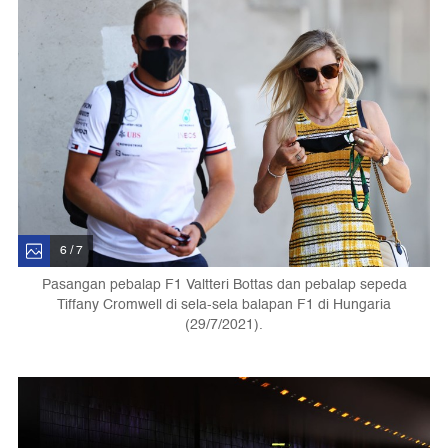
6 / 7
Pasangan pebalap F1 Valtteri Bottas dan pebalap sepeda
Tiffany Cromwell di sela-sela balapan F1 di Hungaria
(29/7/2021).