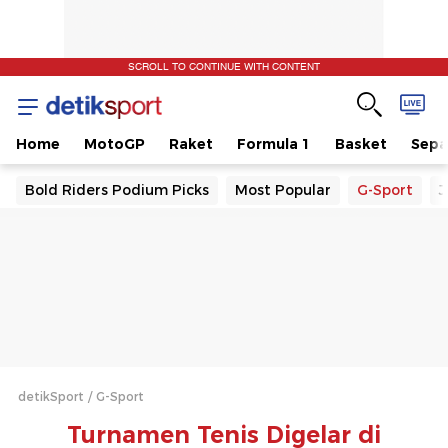
SCROLL TO CONTINUE WITH CONTENT
Home
MotoGP
Raket
Formula 1
Basket
Sepa
Bold Riders Podium Picks
Most Popular
G-Sport
J
detikSport
G-Sport
Turnamen Tenis Digelar di