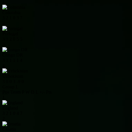
1
Colombia
3
2
1
0
3
7
2
Portugal
3
1
2
0
5
5
3
Congo DR
3
1
1
1
1
4
4
Uzbekistan
3
0
0
3
-9
0
Group L
Pos
Team
P
W
D
L
+/-
Pts
1
England
3
2
1
0
4
7
2
Croatia