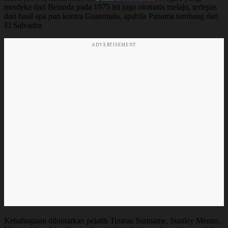
merdeka dari Belanda pada 1975 ini juga otomatis melaju, terlepas
dari hasil apa pun kontra Guatemala, apabila Panama tumbang dari
El Salvador.
ADVERTISEMENT
Kebahagiaan dilontarkan pelatih Timnas Suriname, Stanley Menzo.