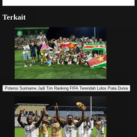
Terkait
Potensi Suriname Jadi Tim Ranking FIFA Terendah Lolos Piala Dunia