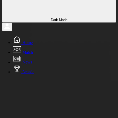
Dark Mode
Home
Match
News
Arcade