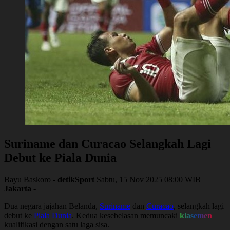
Suriname dan Curacao Selangkah Lagi
Debut ke Piala Dunia
Bayu Baskoro -
detikSport
Sabtu, 15 Nov 2025 08:00 WIB
Jakarta
-
Dua negara jajahan Belanda,
Suriname
dan
Curacao
, selangkah lagi
debut ke
Piala Dunia
. Kedua kesebelasan memuncaki
klasemen
kualifikasi dengan satu laga sisa.