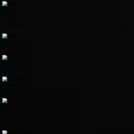
Qatar
3
0
1
2
-8
1
Group C
Pos
Team
P
W
D
L
+/-
Pts
1
Brazil
3
2
1
0
6
7
2
Morocco
3
2
1
0
3
7
3
Scotland
3
1
0
2
-3
3
4
Haiti
3
0
0
3
-6
0
Group D
Pos
Team
P
W
D
L
+/-
Pts
1