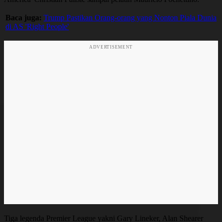
Baca juga:
Trump Pastikan Orang-orang yang Nonton Piala Dunia
di AS 'Right People'
ADVERTISEMENT
Tiga legenda Premier League yakni Gary Lineker, Alan Shearer