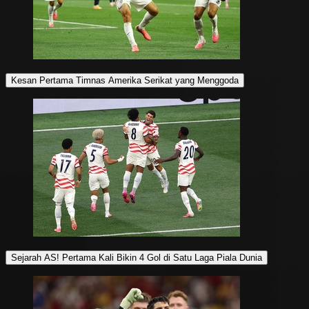
Kesan Pertama Timnas Amerika Serikat yang Menggoda
Sejarah AS! Pertama Kali Bikin 4 Gol di Satu Laga Piala Dunia