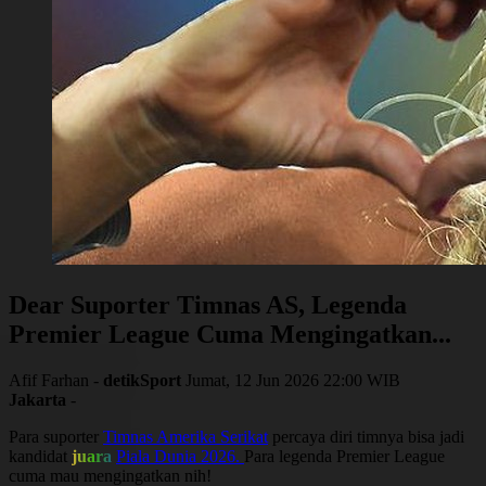
Dear Suporter Timnas AS, Legenda
Premier League Cuma Mengingatkan...
Afif Farhan -
detikSport
Jumat, 12 Jun 2026 22:00 WIB
Jakarta
-
Para suporter
Timnas Amerika Serikat
percaya diri timnya bisa jadi
kandidat
juara
Piala Dunia 2026.
Para legenda Premier League
cuma mau mengingatkan nih!