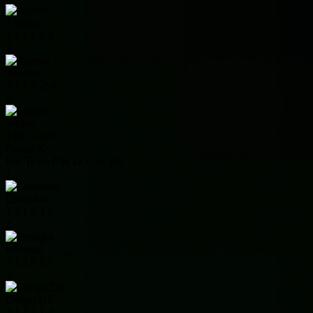
Austria
3
1
1
1
0
4
3
Algeria
3
1
1
1
-2
4
4
Jordan
3
0
0
3
-5
0
Group K
Pos
Team
P
W
D
L
+/-
Pts
1
Colombia
3
2
1
0
3
7
2
Portugal
3
1
2
0
5
5
3
Congo DR
3
1
1
1
1
4