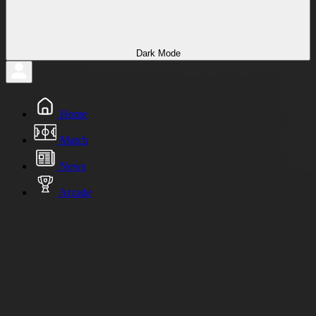
Dark Mode
Home
Match
News
Arcade