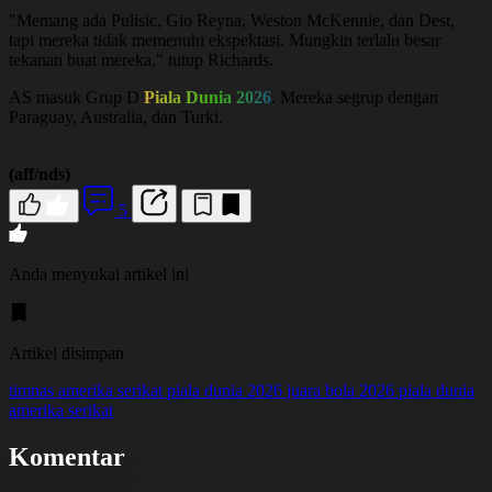
"Memang ada Pulisic, Gio Reyna, Weston McKennie, dan Dest,
tapi mereka tidak memenuhi ekspektasi. Mungkin terlalu besar
tekanan buat mereka," tutup Richards.
AS masuk Grup D
Piala Dunia 2026
. Mereka segrup dengan
Paraguay, Australia, dan Turki.
(aff/nds)
5
Anda menyukai artikel ini
Artikel disimpan
timnas amerika serikat
piala dunia 2026
juara bola 2026
piala dunia
amerika serikat
Komentar