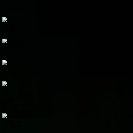
Group I
Pos
Team
P
W
D
L
+/-
Pts
1
France
3
3
0
0
8
9
2
Norway
3
2
0
1
1
6
3
Senegal
3
1
0
2
2
3
4
Iraq
3
0
0
3
-11
0
Group J
Pos
Team
P
W
D
L
+/-
Pts
1
Argentina
3
3
0
0
7
9
2