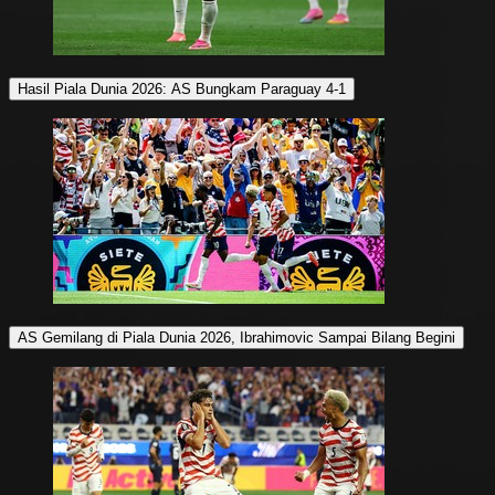
Hasil Piala Dunia 2026: AS Bungkam Paraguay 4-1
AS Gemilang di Piala Dunia 2026, Ibrahimovic Sampai Bilang Begini