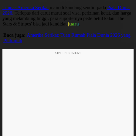
Timnas Amerika Serikat
main di kandang sendiri pada
Piala Dunia
2026.
Terlepas dari carut marut soal visa, perizinan ketat, dan harga
yang melambung tinggi, para suporternya pede betul kalau 'The
Stars & Stripes' bisa jadi kandidat
juara
.
Baca juga:
Amerika Serikat: Tuan Rumah Piala Dunia 2026 yang
Pilih-pilih
ADVERTISEMENT