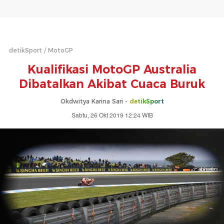
detikSport
MotoGP
Kualifikasi MotoGP Australia
Dibatalkan Akibat Cuaca Buruk
Okdwitya Karina Sari -
detikSport
Sabtu, 26 Okt 2019 12:24 WIB