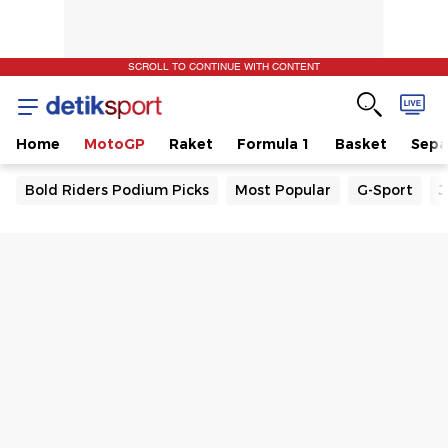
SCROLL TO CONTINUE WITH CONTENT
Home
MotoGP
Raket
Formula 1
Basket
Sepa
Bold Riders Podium Picks
Most Popular
G-Sport
J