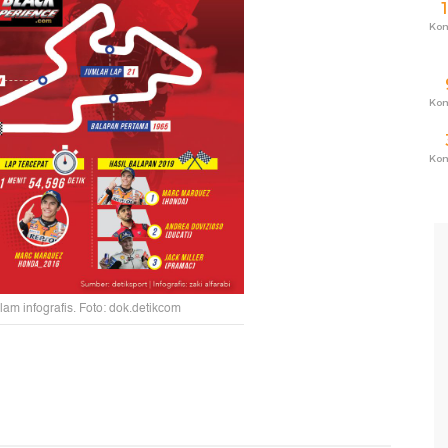
Ko
Ko
Ko
m infografis. Foto: dok.detikcom