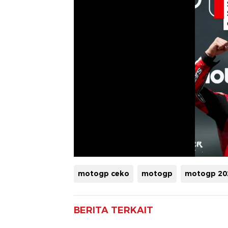
motogp ceko
motogp
motogp 20
BERITA TERKAIT