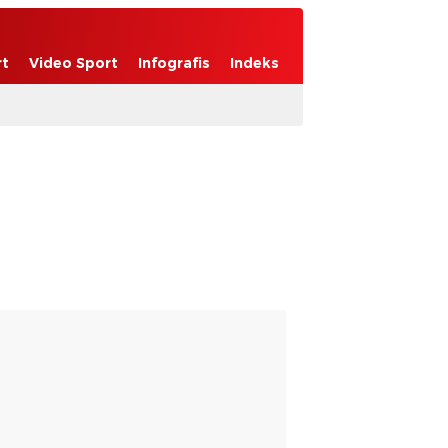
rt
Video Sport
Infografis
Indeks