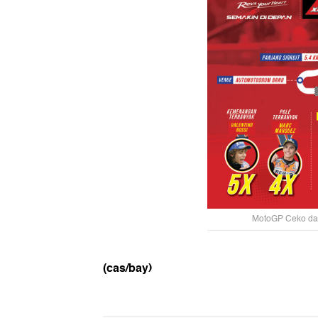
MotoGP Ceko dala
(cas/bay)