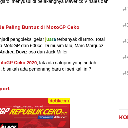
argaro, menyusul di belakangnya Maverick Vinales dan
#
#
a Paling Buntut di MotoGP Ceko
juara
njadi pengoleksi gelar
terbanyak di Brno. Total
#
era MotoGP dan 500cc. Di musim lalu, Marc Marquez
Andrea Dovizioso dan Jack Miller.
#
otoGP Ceko 2020
, tak ada satupun yang sudah
 bisakah ada pemenang baru di seri kali ini?
#
port
KO