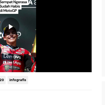
20
infografis