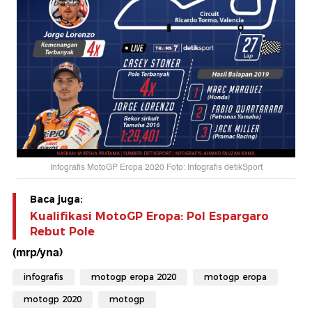
Infografis MotoGP Eropa 2020 Foto: Infografis detikSport
Baca juga:
Kualifikasi MotoGP Eropa: Pol Espargaro
Rebut Pole
(mrp/yna)
infografis
motogp eropa 2020
motogp eropa
motogp 2020
motogp