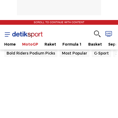
SCROLL TO CONTINUE WITH CONTENT
Home
MotoGP
Raket
Formula 1
Basket
Sepa
Bold Riders Podium Picks
Most Popular
G-Sport
J