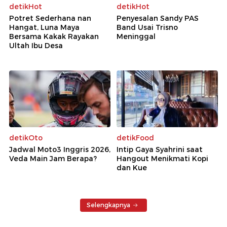
detikHot
detikHot
Potret Sederhana nan
Penyesalan Sandy PAS
Hangat, Luna Maya
Band Usai Trisno
Bersama Kakak Rayakan
Meninggal
Ultah Ibu Desa
detikOto
detikFood
Jadwal Moto3 Inggris 2026,
Intip Gaya Syahrini saat
Veda Main Jam Berapa?
Hangout Menikmati Kopi
dan Kue
Selengkapnya