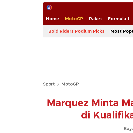
Home
MotoGP
Raket
Formula 1
Bold Riders Podium Picks
Most Popu
Sport
MotoGP
Marquez Minta Ma
di Kualifik
Bay