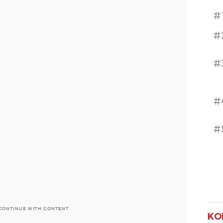
#
#
#
#
#
CONTINUE WITH CONTENT
KO