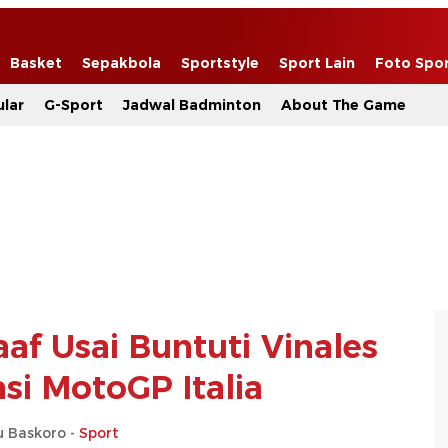
Basket
Sepakbola
Sportstyle
Sport Lain
Foto Spo
lar
G-Sport
Jadwal Badminton
About The Game
af Usai Buntuti Vinales
asi MotoGP Italia
u Baskoro -
Sport