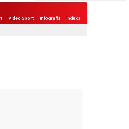
rt
Video Sport
Infografis
Indeks