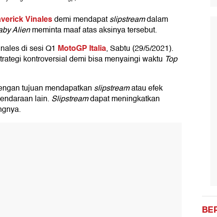
verick Vinales
demi mendapat
slipstream
dalam
by Alien
meminta maaf atas aksinya tersebut.
MotoGP Italia
nales di sesi Q1
, Sabtu (29/5/2021).
trategi kontroversial demi bisa menyaingi waktu
Top
dengan tujuan mendapatkan
slipstream
atau efek
kendaraan lain.
Slipstream
dapat meningkatkan
ngnya.
BE