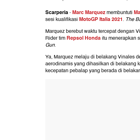
Scarperia
Marc Marquez
Ma
-
membuntuti
MotoGP Italia 2021
sesi kualifikasi
.
The Ba
Marquez berebut waktu tercepat dengan Vi
Repsol Honda
Rider tim
itu menerapkan s
Gun
.
Ya, Marquez melaju di belakang Vinales 
aerodinamis yang dihasilkan di belakang 
kecepatan pebalap yang berada di belaka