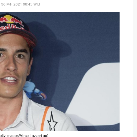
 30 Mei 2021 08:45 WIB
etty Images/Mirco Lazzari gp)