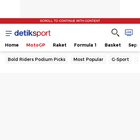
SCROLL TO CONTINUE WITH CONTENT
Home
MotoGP
Raket
Formula 1
Basket
Sepa
Bold Riders Podium Picks
Most Popular
G-Sport
J