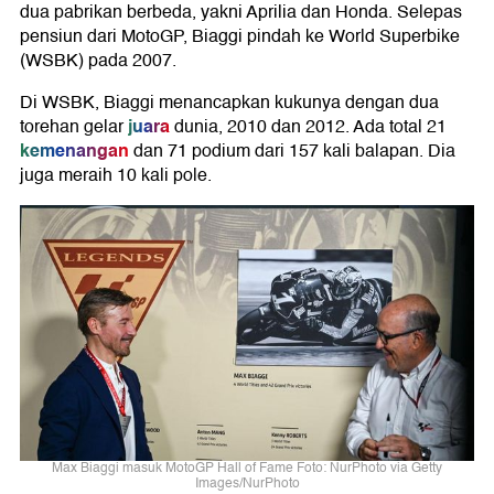
dua pabrikan berbeda, yakni Aprilia dan Honda. Selepas
pensiun dari MotoGP, Biaggi pindah ke World Superbike
(WSBK) pada 2007.
Di WSBK, Biaggi menancapkan kukunya dengan dua
juara
torehan gelar
dunia, 2010 dan 2012. Ada total 21
kemenangan
dan 71 podium dari 157 kali balapan. Dia
juga meraih 10 kali pole.
Max Biaggi masuk MotoGP Hall of Fame Foto: NurPhoto via Getty
Images/NurPhoto