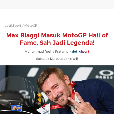
detikSport
MotoGP
Max Biaggi Masuk MotoGP Hall of
Fame, Sah Jadi Legenda!
Mohammad Resha Pratama -
detikSport
Sabtu, 28 Mei 2022 07:15 WIB