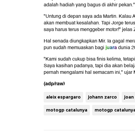
adalah hadiah yang bagus di akhir pekan."
"Untung di depan saya ada Martin. Kalau 
akan membuat kesalahan. Tapi Jorge terus 
saya harus terus menggeber motor!" jelas 
Hal senada diungkapkan Mir. Ia gagal merai
juara
pun sudah memuaskan bagi
dunia 20
"Kami sudah cukup bisa finis kelima, tetap
Saya kasihan padanya, tapi dia akan belaj
pernah mengalami hal semacam ini," ujar M
(adp/raw)
aleix espargaro
johann zarco
joan
motogp catalunya
motogp cataluny