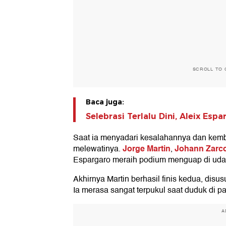
SCROLL TO 
Baca juga:
Selebrasi Terlalu Dini, Aleix Es
Saat ia menyadari kesalahannya dan kembal
Jorge Martin
Johann Zarc
melewatinya.
,
Espargaro meraih podium menguap di uda
Akhirnya Martin berhasil finis kedua, disus
Ia merasa sangat terpukul saat duduk di p
A