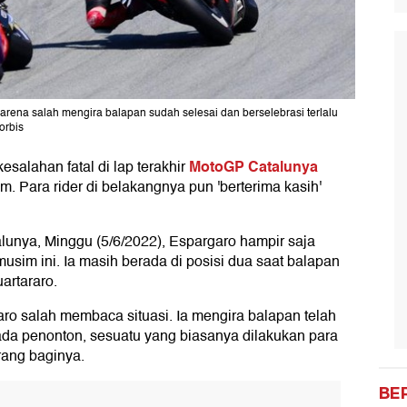
arena salah mengira balapan sudah selesai dan berselebrasi terlalu
orbis
MotoGP Catalunya
salahan fatal di lap terakhir
m. Para rider di belakangnya pun 'berterima kasih'
lunya, Minggu (5/6/2022), Espargaro hampir saja
usim ini. Ia masih berada di posisi dua saat balapan
artararo.
aro salah membaca situasi. Ia mengira balapan telah
da penonton, sesuatu yang biasanya dilakukan para
rang baginya.
BE