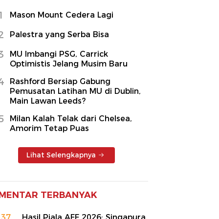
1
Mason Mount Cedera Lagi
2
Palestra yang Serba Bisa
3
MU Imbangi PSG, Carrick
Optimistis Jelang Musim Baru
4
Rashford Bersiap Gabung
Pemusatan Latihan MU di Dublin,
Main Lawan Leeds?
5
Milan Kalah Telak dari Chelsea,
Amorim Tetap Puas
Lihat Selengkapnya
MENTAR TERBANYAK
137
Hasil Piala AFF 2026: Singapura