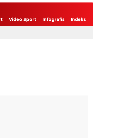
rt
Video Sport
Infografis
Indeks