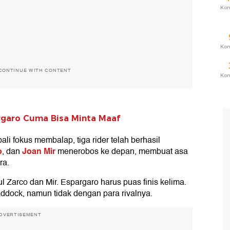
Ko
Ko
CONTINUE WITH CONTENT
Ko
pargaro Cuma Bisa Minta Maaf
i fokus membalap, tiga rider telah berhasil
o
Joan Mir
, dan
menerobos ke depan, membuat asa
ra.
ul Zarco dan Mir. Espargaro harus puas finis kelima.
addock, namun tidak dengan para rivalnya.
DVERTISEMENT