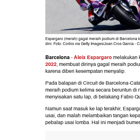
Espargaro (merah) gagal meraih podium di Barcelona k
dini. Foto: Corbis via Getty Images/Joan Cros Garcia - C
Barcelona
Aleix Espargaro
-
melakukan ke
2022
, membuat dirinya gagal meraih podiu
karena diberi kesempatan menyalip.
Pada balapan di Circuit de Barcelona-Cata
meraih podium kelima secara beruntun di m
menyisakan satu lap, di belakang Fabio Qu
Namun saat masuk ke lap terakhir, Esparg
usai, dan malah melambaikan tangan kepa
pebalap usai lomba. Hal ini menjadi bume