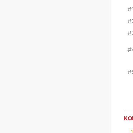
#
#
#
#
#
KO