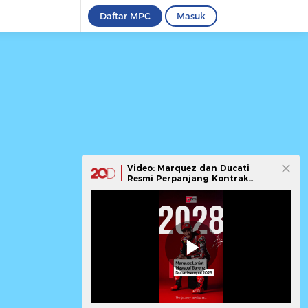
Daftar MPC
Masuk
Video: Marquez dan Ducati
Resmi Perpanjang Kontrak
Hingga 2028