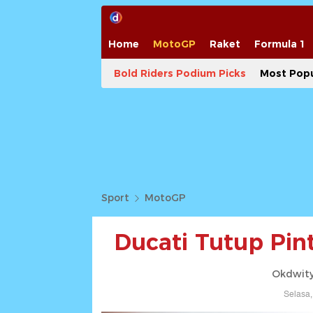
Home
MotoGP
Raket
Formula 1
Bold Riders Podium Picks
Most Popu
Sport
MotoGP
Ducati Tutup Pin
Okdwity
Selasa,