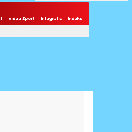
rt
Video Sport
Infografis
Indeks