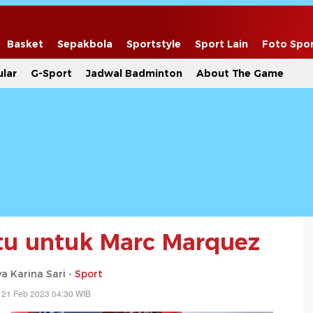
Basket
Sepakbola
Sportstyle
Sport Lain
Foto Spo
lar
G-Sport
Jadwal Badminton
About The Game
tu untuk Marc Marquez
a Karina Sari -
Sport
 21 Feb 2023 04:30 WIB