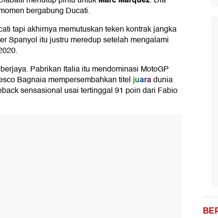
iabatti menutup pintu untuk
. Dia
momen bergabung Ducati.
ti tapi akhirnya memutuskan teken kontrak jangka
er Spanyol itu justru meredup setelah mengalami
2020.
u berjaya. Pabrikan Italia itu mendominasi MotoGP
juara
cesco Bagnaia mempersembahkan titel
dunia
ack sensasional usai tertinggal 91 poin dari Fabio
BE