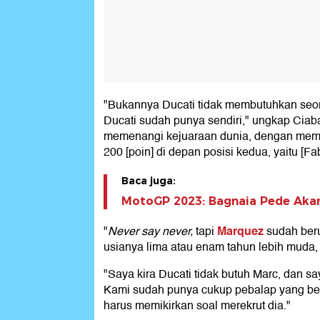
"Bukannya Ducati tidak membutuhkan seora
Ducati sudah punya sendiri," ungkap Ciabat
memenangi kejuaraan dunia, dengan memimp
200 [poin] di depan posisi kedua, yaitu [Fa
Baca juga:
MotoGP 2023: Bagnaia Pede Akan
Marquez
"
Never say never,
tapi
sudah beru
usianya lima atau enam tahun lebih muda,
"Saya kira Ducati tidak butuh Marc, dan 
Kami sudah punya cukup pebalap yang be
harus memikirkan soal merekrut dia."