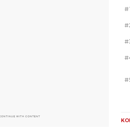
#
#
#
#
#
CONTINUE WITH CONTENT
KO