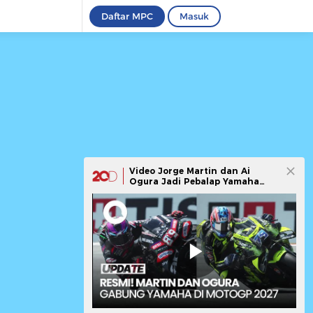
Daftar MPC
Masuk
Video Jorge Martin dan Ai
Ogura Jadi Pebalap Yamaha
Tahun Depan