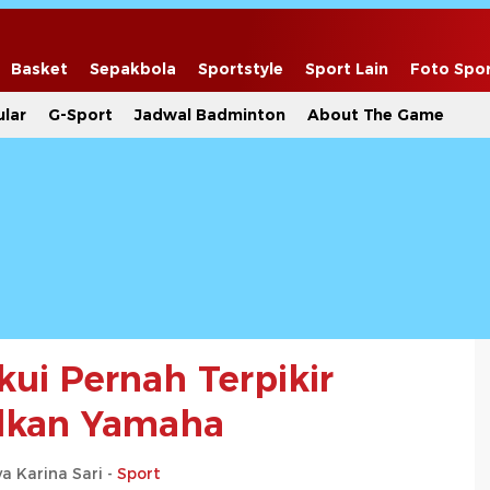
Basket
Sepakbola
Sportstyle
Sport Lain
Foto Spo
lar
G-Sport
Jadwal Badminton
About The Game
kui Pernah Terpikir
lkan Yamaha
a Karina Sari -
Sport