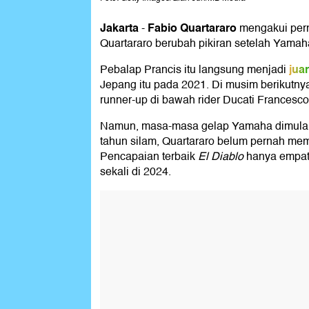
Jakarta
Fabio Quartararo
-
mengakui pern
Quartararo berubah pikiran setelah Yama
jua
Pebalap Prancis itu langsung menjadi
Jepang itu pada 2021. Di musim berikutnya
runner-up di bawah rider Ducati Francesc
Namun, masa-masa gelap Yamaha dimulai. S
tahun silam, Quartararo belum pernah me
Pencapaian terbaik
El Diablo
hanya empat 
sekali di 2024.