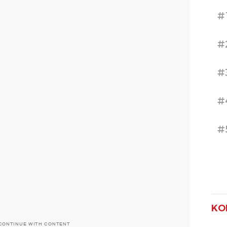
#
#
#
#
#
KO
CONTINUE WITH CONTENT