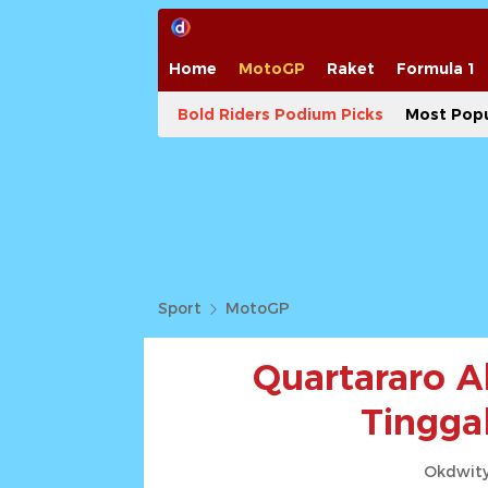
Home
MotoGP
Raket
Formula 1
Bold Riders Podium Picks
Most Popu
Sport
MotoGP
Quartararo A
Tingga
Okdwity