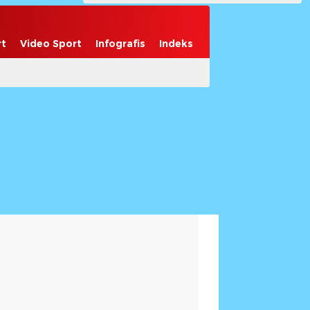
rt
Video Sport
Infografis
Indeks