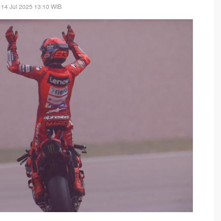
 14 Jul 2025 13:10 WIB