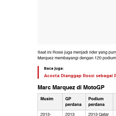
Saat ini Rossi juga menjadi rider yang pu
Marquez membayangi dengan 120 podium da
Baca juga:
Acosta Dianggap Rossi sebagai 
Marc Marquez di MotoGP
Musim
GP
Podium
perdana
perdana
2013-
2013
2013 Qatar