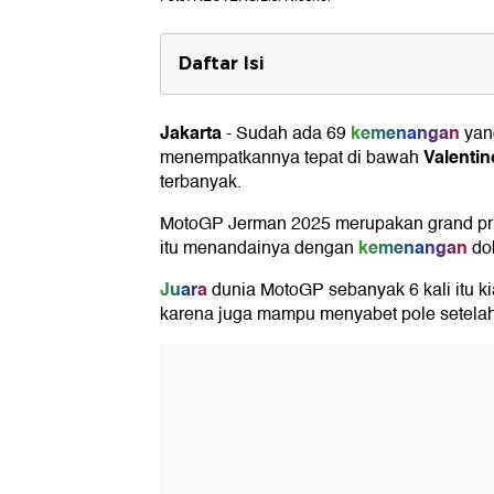
Daftar Isi
Marc Marquez di MotoGP
Jakarta
kemenangan
-
Sudah ada 69
yan
Rekor-rekor MotoGP
Valentin
menempatkannya tepat di bawah
Jumlah pole position 500cc/MotoGP
terbanyak.
Jumlah podium 500cc/MotoGP
Jumlah kemenangan 500cc/MotoGP
MotoGP Jerman 2025 merupakan grand pri
Jumlah gelar juara dunia 500cc/Moto
kemenangan
itu menandainya dengan
dob
Juara
dunia MotoGP sebanyak 6 kali itu k
karena juga mampu menyabet pole setelah m