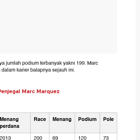
nya jumlah podium terbanyak yakni 199. Marc
lam karier balapnya sejauh ini.
Penjegal Marc Marquez
Menang
Race
Menang
Podium
Pole
perdana
2013
200
69
120
73