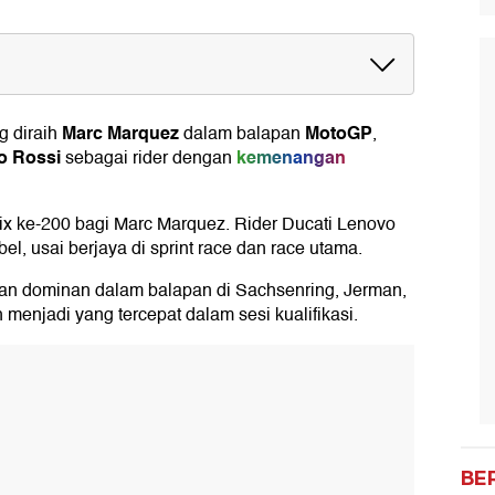
Marc Marquez
MotoGP
g diraih
dalam balapan
,
o Rossi
kemenangan
sebagai rider dengan
x ke-200 bagi Marc Marquez. Rider Ducati Lenovo
GP
el, usai berjaya di sprint race dan race utama.
ian dominan dalam balapan di Sachsenring, Jerman,
enjadi yang tercepat dalam sesi kualifikasi.
BE