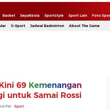
Basket
Sepakbola
Sportstyle
Sport Lain
Foto Spo
lar
G-Sport
Jadwal Badminton
About The Game
Kini 69
Kemenangan
gi untuk Samai Rossi
ris FW -
Sport