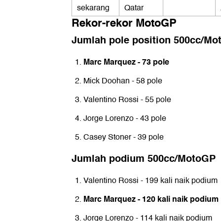
sekarang
Qatar
Rekor-rekor MotoGP
Jumlah pole position 500cc/M
Marc Marquez - 73 pole
Mick Doohan - 58 pole
Valentino Rossi - 55 pole
Jorge Lorenzo - 43 pole
Casey Stoner - 39 pole
Jumlah podium 500cc/MotoGP
Valentino Rossi - 199 kali naik podium
Marc Marquez - 120 kali naik podium
Jorge Lorenzo - 114 kali naik podium