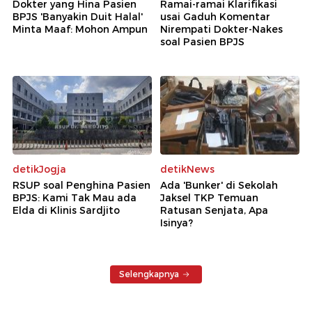
Dokter yang Hina Pasien
Ramai-ramai Klarifikasi
BPJS 'Banyakin Duit Halal'
usai Gaduh Komentar
Minta Maaf: Mohon Ampun
Nirempati Dokter-Nakes
soal Pasien BPJS
detikJogja
detikNews
RSUP soal Penghina Pasien
Ada 'Bunker' di Sekolah
BPJS: Kami Tak Mau ada
Jaksel TKP Temuan
Elda di Klinis Sardjito
Ratusan Senjata, Apa
Isinya?
Selengkapnya