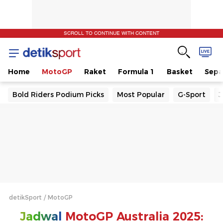
SCROLL TO CONTINUE WITH CONTENT
Home
MotoGP
Raket
Formula 1
Basket
Sepa
Bold Riders Podium Picks
Most Popular
G-Sport
J
detikSport
MotoGP
Jadwal
MotoGP Australia 2025: