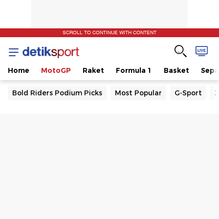
SCROLL TO CONTINUE WITH CONTENT
Home
MotoGP
Raket
Formula 1
Basket
Sepa
Bold Riders Podium Picks
Most Popular
G-Sport
J