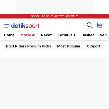
SCROLL TO CONTINUE WITH CONTENT
Home
MotoGP
Raket
Formula 1
Basket
Sepa
Bold Riders Podium Picks
Most Popular
G-Sport
J