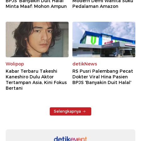
BPJS 'Banyakin Duit Halal'
Modern Demi Wanita Suku
Minta Maaf: Mohon Ampun
Pedalaman Amazon
Wolipop
detikNews
Kabar Terbaru Takeshi
RS Pusri Palembang Pecat
Kaneshiro Dulu Aktor
Dokter Viral Hina Pasien
Tertampan Asia, Kini Fokus
BPJS 'Banyakin Duit Halal'
Bertani
Selengkapnya