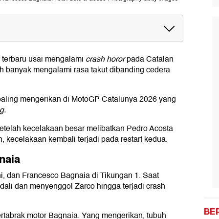
terbaru usai mengalami
crash horor
pada
Catalan
ra
bih banyak mengalami rasa takut dibanding cedera
paling mengerikan di MotoGP Catalunya 2026 yang
g.
etelah kecelakaan besar melibatkan
Pedro Acosta
n, kecelakaan kembali terjadi pada restart kedua.
naia
i
, dan
Francesco Bagnaia
di Tikungan 1. Saat
dali dan menyenggol Zarco hingga terjadi crash
BE
tertabrak motor Bagnaia. Yang mengerikan, tubuh