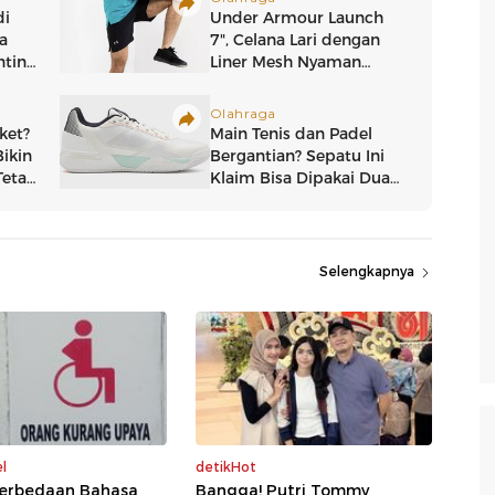
Selengkapnya
l
detikHot
Perbedaan Bahasa
Bangga! Putri Tommy