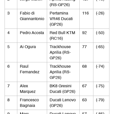
(RS-GP26)
3
Fabio di
Pertamina
116
(-26)
Giannantonio
VR46 Ducati
(GP26)
4
Pedro Acosta
Red Bull KTM
92
(-50)
(RC16)
5
Ai Ogura
Trackhouse
77
(-65)
Aprilia (RS-
GP26)
6
Raul
Trackhouse
68
(-74)
Fernandez
Aprilia (RS-
GP26)
7
Alex
BK8 Gresini
67
(-75)
Marquez
Ducati (GP26)
8
Francesco
Ducati Lenovo
63
(-79)
Bagnaia
(GP26)