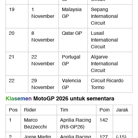
19
1
Malaysia
Sepang
November
GP
International
Circuit
20
8
Qatar GP
Lusail
November
International
Circuit
21
22
Portugal
Algarve
November
GP
International
Circuit
22
29
Valencia
Circuit Ricardo
November
GP
Tormo
Klasemen
MotoGP 2026 untuk sementara
Pos
Rider
Tim
Poin
Jarak
1
Marco
Aprilia Racing
142
Bezzecchi
(RS-GP26)
2
Jorge Martin
Aprilia Racing
127
(-15)