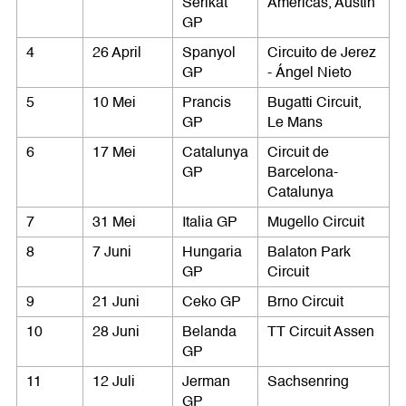
Serikat
Americas, Austin
GP
4
26 April
Spanyol
Circuito de Jerez
GP
- Ángel Nieto
5
10 Mei
Prancis
Bugatti Circuit,
GP
Le Mans
6
17 Mei
Catalunya
Circuit de
GP
Barcelona-
Catalunya
7
31 Mei
Italia GP
Mugello Circuit
8
7 Juni
Hungaria
Balaton Park
GP
Circuit
9
21 Juni
Ceko GP
Brno Circuit
10
28 Juni
Belanda
TT Circuit Assen
GP
11
12 Juli
Jerman
Sachsenring
GP