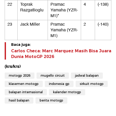
22
Toprak
Pramac
4
(-138)
Razgatlioglu
Yamaha (YZR-
M1)*
23
Jack Miller
Pramac
2
(-140)
Yamaha (YZR-
M1)
Baca juga:
Carlos Checa: Marc Marquez Masih Bisa Juara
Dunia MotoGP 2026
(krs/krs)
motogp 2026
mugello circuit
jadwal balapan
klasemen motogp
indonesia gp
sirkuit motogp
balapan internasional
kalender motogp
hasil balapan
berita motogp