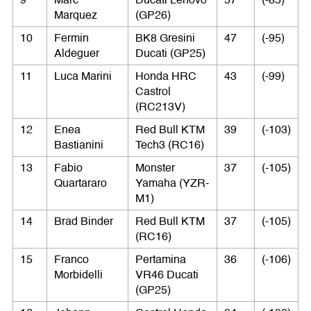
9
Marc
Ducati Lenovo
57
(-85)
Marquez
(GP26)
10
Fermin
BK8 Gresini
47
(-95)
Aldeguer
Ducati (GP25)
11
Luca Marini
Honda HRC
43
(-99)
Castrol
(RC213V)
12
Enea
Red Bull KTM
39
(-103)
Bastianini
Tech3 (RC16)
13
Fabio
Monster
37
(-105)
Quartararo
Yamaha (YZR-
M1)
14
Brad Binder
Red Bull KTM
37
(-105)
(RC16)
15
Franco
Pertamina
36
(-106)
Morbidelli
VR46 Ducati
(GP25)