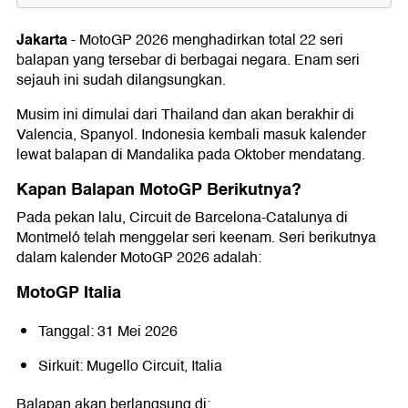
Kapan Balapan MotoGP Berikutnya?
MotoGP Italia
Jakarta
-
MotoGP
2026 menghadirkan total 22 seri
Mugello Circuit
balapan yang tersebar di berbagai negara. Enam seri
Jadwal Lengkap MotoGP 2026
sejauh ini sudah dilangsungkan.
Klasemen MotoGP 2026 untuk sementara
Musim ini dimulai dari Thailand dan akan berakhir di
Valencia, Spanyol. Indonesia kembali masuk kalender
lewat balapan di Mandalika pada Oktober mendatang.
Kapan Balapan MotoGP Berikutnya?
Pada pekan lalu, Circuit de Barcelona-Catalunya di
Montmeló telah menggelar seri keenam. Seri berikutnya
dalam kalender MotoGP 2026 adalah:
MotoGP Italia
Tanggal: 31 Mei 2026
Sirkuit: Mugello Circuit, Italia
Balapan akan berlangsung di: