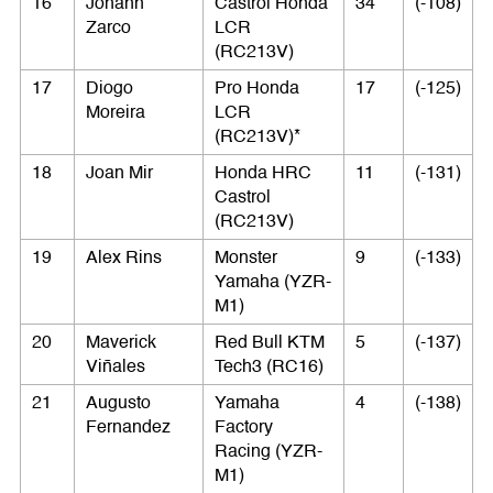
16
Johann
Castrol Honda
34
(-108)
Zarco
LCR
(RC213V)
17
Diogo
Pro Honda
17
(-125)
Moreira
LCR
(RC213V)*
18
Joan Mir
Honda HRC
11
(-131)
Castrol
(RC213V)
19
Alex Rins
Monster
9
(-133)
Yamaha (YZR-
M1)
20
Maverick
Red Bull KTM
5
(-137)
Viñales
Tech3 (RC16)
21
Augusto
Yamaha
4
(-138)
Fernandez
Factory
Racing (YZR-
M1)