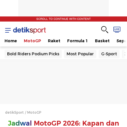
SCROLL TO CONTINUE WITH CONTENT
Home
MotoGP
Raket
Formula 1
Basket
Sepa
Bold Riders Podium Picks
Most Popular
G-Sport
J
detikSport
MotoGP
Jadwal
MotoGP 2026: Kapan dan