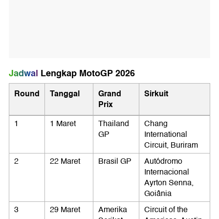
Jadwal
Lengkap MotoGP 2026
Round
Tanggal
Grand
Sirkuit
Prix
1
1 Maret
Thailand
Chang
GP
International
Circuit, Buriram
2
22 Maret
Brasil GP
Autódromo
Internacional
Ayrton Senna,
Goiânia
3
29 Maret
Amerika
Circuit of the