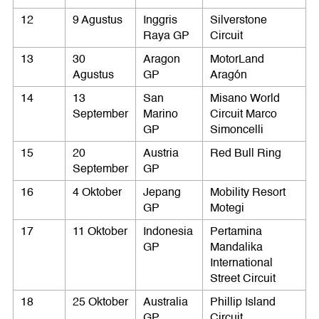
12
9 Agustus
Inggris
Silverstone
Raya GP
Circuit
13
30
Aragon
MotorLand
Agustus
GP
Aragón
14
13
San
Misano World
September
Marino
Circuit Marco
GP
Simoncelli
15
20
Austria
Red Bull Ring
September
GP
16
4 Oktober
Jepang
Mobility Resort
GP
Motegi
17
11 Oktober
Indonesia
Pertamina
GP
Mandalika
International
Street Circuit
18
25 Oktober
Australia
Phillip Island
GP
Circuit