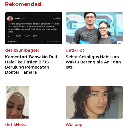
Rekomendasi
detikSumbagsel
detikHot
Komentari 'Banyakin Duit
Sehat Sekaligus Habiskan
Halal' ke Pasien BPJS
Waktu Bareng ala Anji dan
Berujung Pemecatan
Istri
Dokter Tamara
detikNews
Wolipop