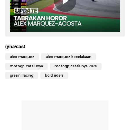
(yna/cas)
alex marquez
alex marquez kecelakaan
motogp catalunya
motogp catalunya 2026
gresini racing
bold riders