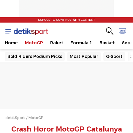
SCROLL TO CONTINUE WITH CONTENT
Home
MotoGP
Raket
Formula 1
Basket
Sepa
Bold Riders Podium Picks
Most Popular
G-Sport
J
detikSport
MotoGP
Crash Horor MotoGP Catalunya