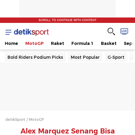
SCROLL TO CONTINUE WITH CONTENT
Home
MotoGP
Raket
Formula 1
Basket
Sepa
Bold Riders Podium Picks
Most Popular
G-Sport
J
detikSport
MotoGP
Alex Marquez Senang Bisa