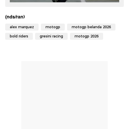
(nds/ran)
alex marquez
motogp
motogp belanda 2026
bold riders
gresini racing
motogp 2026