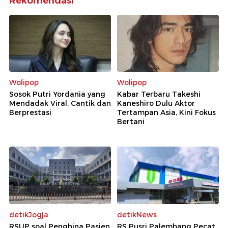
Rekomendasi
Wolipop
Wolipop
Sosok Putri Yordania yang
Kabar Terbaru Takeshi
Mendadak Viral, Cantik dan
Kaneshiro Dulu Aktor
Berprestasi
Tertampan Asia, Kini Fokus
Bertani
detikJogja
detikNews
RSUP soal Penghina Pasien
RS Pusri Palembang Pecat