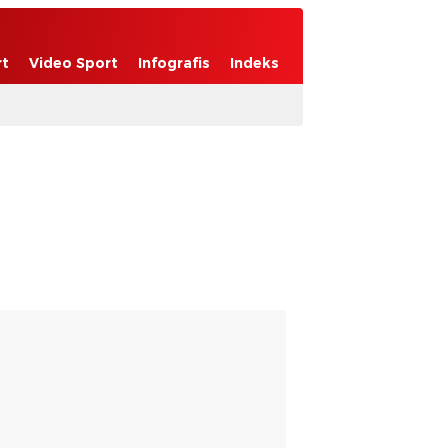
rt
Video Sport
Infografis
Indeks