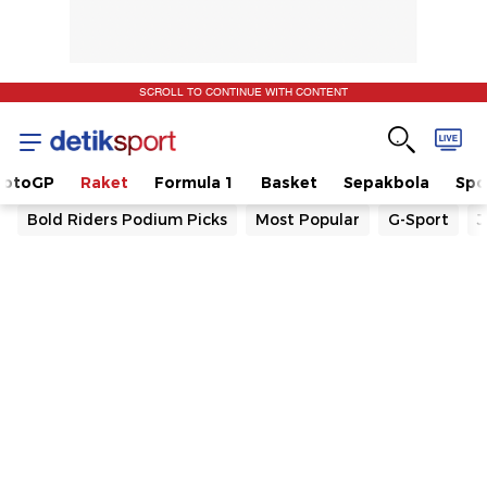
SCROLL TO CONTINUE WITH CONTENT
otoGP
Raket
Formula 1
Basket
Sepakbola
Spo
Bold Riders Podium Picks
Most Popular
G-Sport
J