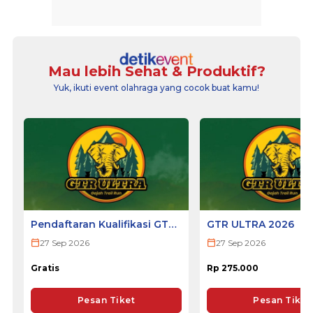
Mau lebih Sehat & Produktif?
Yuk, ikuti event olahraga yang cocok buat kamu!
Pendaftaran Kualifikasi GTR
GTR ULTRA 2026
ULTRA 2026
27 Sep 2026
27 Sep 2026
Gratis
Rp 275.000
Pesan Tiket
Pesan Tiket