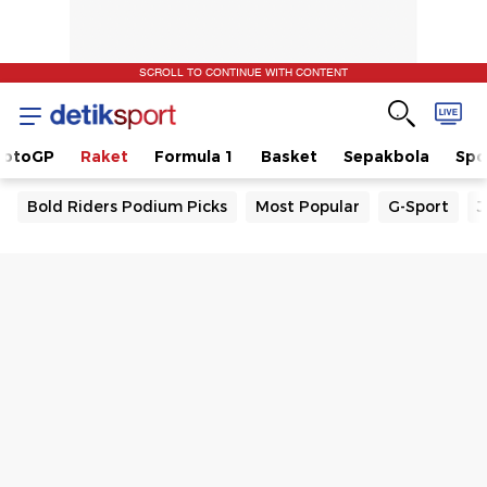
SCROLL TO CONTINUE WITH CONTENT
otoGP
Raket
Formula 1
Basket
Sepakbola
Spo
Bold Riders Podium Picks
Most Popular
G-Sport
J