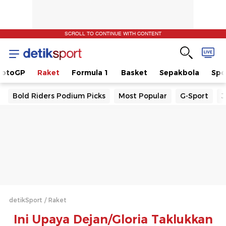
SCROLL TO CONTINUE WITH CONTENT
otoGP
Raket
Formula 1
Basket
Sepakbola
Spo
Bold Riders Podium Picks
Most Popular
G-Sport
J
detikSport
Raket
Ini Upaya Dejan/Gloria Taklukkan