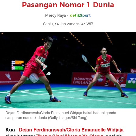
Pasangan Nomor 1 Dunia
Mercy Raya -
detikSport
Sabtu, 14 Jan 2023 12:45 WIB
Dejan Ferdinansyah/Gloria Emmanuel Widjaja bakal hadapi ganda
campuran nomor 1 dunia (Getty Images/Shi Tang)
Kua
Dejan Ferdinansyah/Gloria Emanuelle Widjaja
-