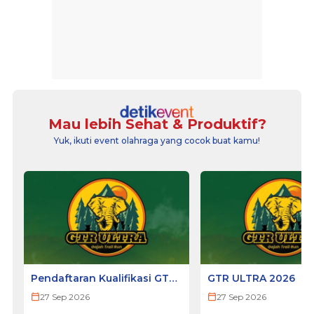
Mau lebih Sehat & Produktif?
Yuk, ikuti event olahraga yang cocok buat kamu!
Pendaftaran Kualifikasi GTR
GTR ULTRA 2026
ULTRA 2026
27 Sep 2026
27 Sep 2026