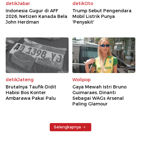
detikJabar
detikOto
Indonesia Gugur di AFF
Trump Sebut Pengendara
2026, Netizen Kanada Bela
Mobil Listrik Punya
John Herdman
'Penyakit'
detikJateng
Wolipop
Brutalnya Taufik-Didit
Gaya Mewah Istri Bruno
Habisi Bos Konter
Guimaraes, Dinanti
Ambarawa Pakai Palu
Sebagai WAGs Arsenal
Paling Glamour
Selengkapnya