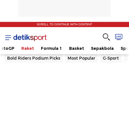
SCROLL TO CONTINUE WITH CONTENT
otoGP
Raket
Formula 1
Basket
Sepakbola
Spo
Bold Riders Podium Picks
Most Popular
G-Sport
J