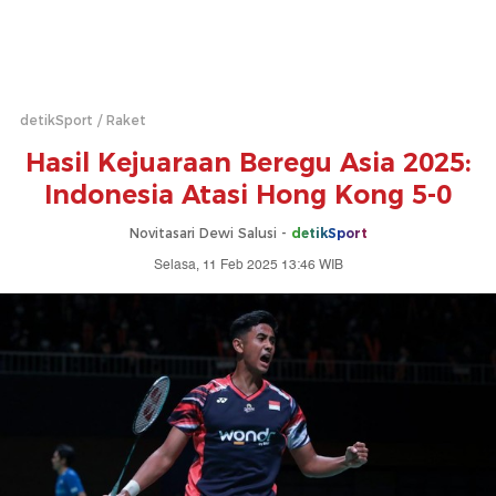
detikSport
Raket
Hasil Kejuaraan Beregu Asia 2025:
Indonesia Atasi Hong Kong 5-0
Novitasari Dewi Salusi -
detikSport
Selasa, 11 Feb 2025 13:46 WIB