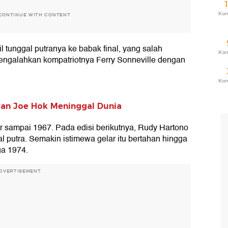
Ko
CONTINUE WITH CONTENT
l tunggal putranya ke babak final, yang salah
Ko
mengalahkan kompatriotnya Ferry Sonneville dengan
Ko
Tan Joe Hok Meninggal Dunia
ar sampai 1967. Pada edisi berikutnya, Rudy Hartono
al putra. Semakin istimewa gelar itu bertahan hingga
ga 1974.
DVERTISEMENT