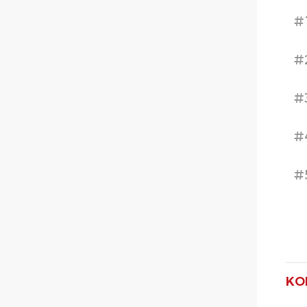
#
#
#
#
#
KO