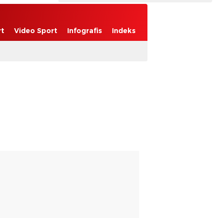
rt
Video Sport
Infografis
Indeks