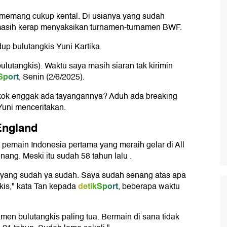
memang cukup kental. Di usianya yang sudah
 masih kerap menyaksikan turnamen-turnamen BWF.
up bulutangkis Yuni Kartika.
lutangkis). Waktu saya masih siaran tak kirimin
Sport
, Senin (2/6/2025).
ni kok enggak ada tayangannya? Aduh ada breaking
Yuni menceritakan.
England
 pemain Indonesia pertama yang meraih gelar di All
ng. Meski itu sudah 58 tahun lalu .
ya yang sudah ya sudah. Saya sudah senang atas apa
detikSport
kis," kata Tan kepada
, beberapa waktu
men bulutangkis paling tua. Bermain di sana tidak