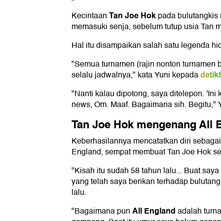
Tan Joe Hok
Kecintaan
pada bulutangkis 
memasuki senja, sebelum tutup usia Tan
Hal itu disampaikan salah satu legenda hid
"Semua turnamen (rajin nonton turnamen bu
detik
selalu jadwalnya," kata Yuni kepada
"Nanti kalau dipotong, saya ditelepon. 'I
news, Om. Maaf. Bagaimana sih. Begitu," 
Tan Joe Hok mengenang All 
Keberhasilannya mencatatkan diri sebagai
England, sempat membuat Tan Joe Hok sena
"Kisah itu sudah 58 tahun lalu... Buat sa
yang telah saya berikan terhadap bulutang
lalu.
All England
"Bagaimana pun
adalah turna