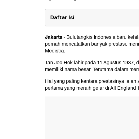
Daftar Isi
Tan Joe Hok mengenang All Engl
Jakarta
-
Bulutangkis Indonesia baru keh
Berikut sejumlah prestasi Tan Joe
pernah mencatatkan banyak prestasi, meni
Medistra.
Tan Joe Hok lahir pada 11 Agustus 1937, 
memiliki nama besar. Terutama dalam mem
Hal yang paling kentara prestasinya ialah 
pertama yang meraih gelar di All England 