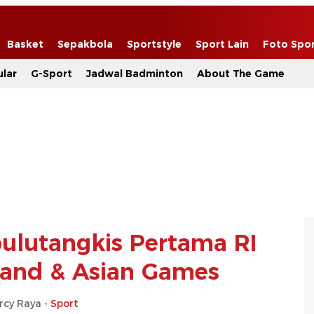
Basket
Sepakbola
Sportstyle
Sport Lain
Foto Spo
lar
G-Sport
Jadwal Badminton
About The Game
bulutangkis Pertama RI
land & Asian Games
rcy Raya -
Sport