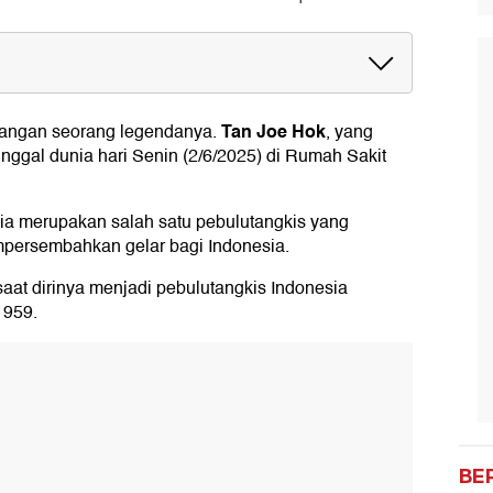
and
Tan Joe Hok
ilangan seorang legendanya.
, yang
 Hok
nggal dunia hari Senin (2/6/2025) di Rumah Sakit
dia merupakan salah satu pebulutangkis yang
persembahkan gelar bagi Indonesia.
saat dirinya menjadi pebulutangkis Indonesia
1959.
BE