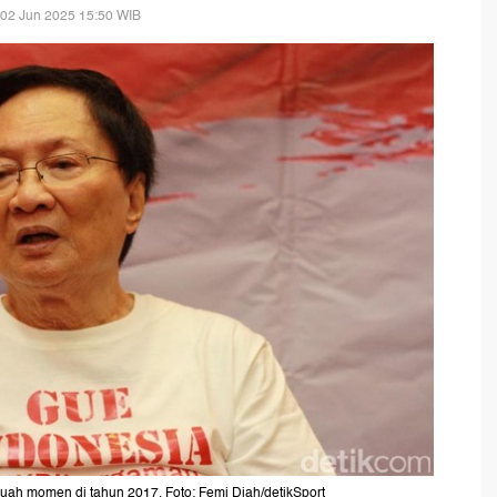
 02 Jun 2025 15:50 WIB
uah momen di tahun 2017. Foto: Femi Diah/detikSport