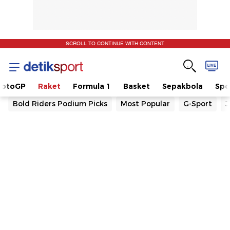
SCROLL TO CONTINUE WITH CONTENT
otoGP
Raket
Formula 1
Basket
Sepakbola
Spo
Bold Riders Podium Picks
Most Popular
G-Sport
J