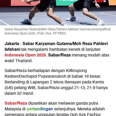
Sabar Karyaman Gutama/Moh Reza Pahlevi Isfahani lolos ke perempatfinal
Indonesia Open 2025. (Foto: Dok. PP PBSI)
Jakarta
Sabar Karyaman Gutama/Moh Reza Pahlevi
-
Isfahani
tak mengalami hambatan berarti di lanjutan
Indonesia Open 2025
Sabar/Reza
.
menang mudah atas
wakil Thailand.
Sabar/Reza berhadapan dengan Kittinupong
Kedren/Dechapol Puavaranukroh di babak 16 besar.
Bertanding di Lapangan 2 Istora Senayan pada Kamis
(5/6) petang WIB, Sabar/Reza unggul 21-13, 21-9 hanya
dalam 32 menit.
Sabar/Reza
dipastikan akan melawan ganda putra
pertandingan
Malaysia di
selanjutnya. Mereka adalah
pemenang antara unggulan teratas Goh Sze Fei/Nur