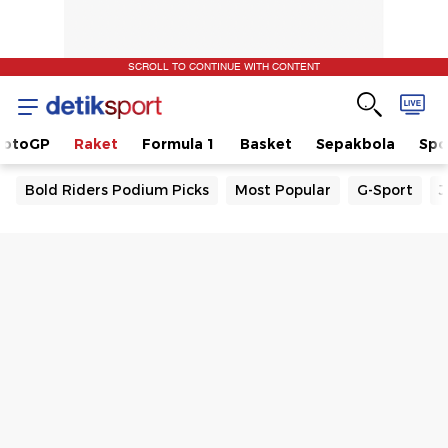
SCROLL TO CONTINUE WITH CONTENT
otoGP
Raket
Formula 1
Basket
Sepakbola
Spo
Bold Riders Podium Picks
Most Popular
G-Sport
J