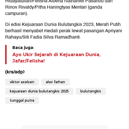
Hidayatullah/Felisha Alberta Nathaniel Pasaribu dan
Rinov Rivaldy/Pitha Haningtyas Mentari (ganda
campuran).
Di edisi Kejuaraan Dunia Bulutangkis 2023, Merah Putih
berhasil menyabet medali perak lewat pasangan Apriyani
Rahayu/Siti Fadia Silva Ramadhanti.
Baca juga:
Ayo Ukir Sejarah di Kejuaraan Dunia,
Jafar/Felisha!
(krs/adp)
viktor axelsen
alwi farhan
kejuaraan dunia bulutangkis 2025
bulutangkis
tunggal putra