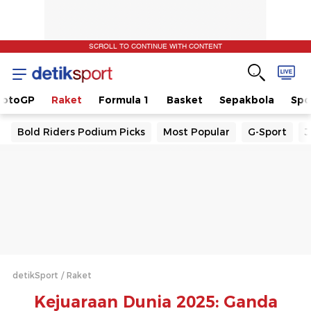
SCROLL TO CONTINUE WITH CONTENT
otoGP
Raket
Formula 1
Basket
Sepakbola
Spo
Bold Riders Podium Picks
Most Popular
G-Sport
J
detikSport
Raket
Kejuaraan Dunia 2025: Ganda