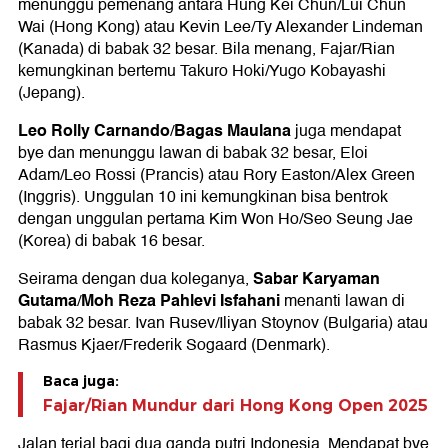
menunggu pemenang antara Hung Kei Chun/Lui Chun
Wai (Hong Kong) atau Kevin Lee/Ty Alexander Lindeman
(Kanada) di babak 32 besar. Bila menang, Fajar/Rian
kemungkinan bertemu Takuro Hoki/Yugo Kobayashi
(Jepang).
Leo Rolly Carnando
Bagas Maulana
/
juga mendapat
bye dan menunggu lawan di babak 32 besar, Eloi
Adam/Leo Rossi (Prancis) atau Rory Easton/Alex Green
(Inggris). Unggulan 10 ini kemungkinan bisa bentrok
dengan unggulan pertama Kim Won Ho/Seo Seung Jae
(Korea) di babak 16 besar.
Sabar Karyaman
Seirama dengan dua koleganya,
Gutama
Moh Reza Pahlevi Isfahani
/
menanti lawan di
babak 32 besar. Ivan Rusev/Iliyan Stoynov (Bulgaria) atau
Rasmus Kjaer/Frederik Sogaard (Denmark).
Baca juga:
Fajar/Rian Mundur dari Hong Kong Open 2025
Jalan terjal bagi dua ganda putri Indonesia. Mendapat bye