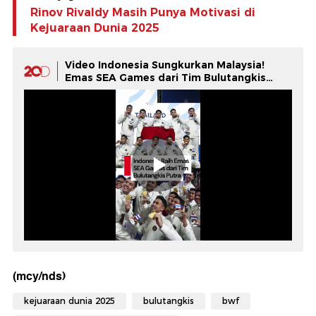
Rinov Rivaldy Masih Punya Motivasi di
Kejuaraan Dunia 2025
Video Indonesia Sungkurkan Malaysia!
Emas SEA Games dari Tim Bulutangkis
Putra
(mcy/nds)
kejuaraan dunia 2025
bulutangkis
bwf