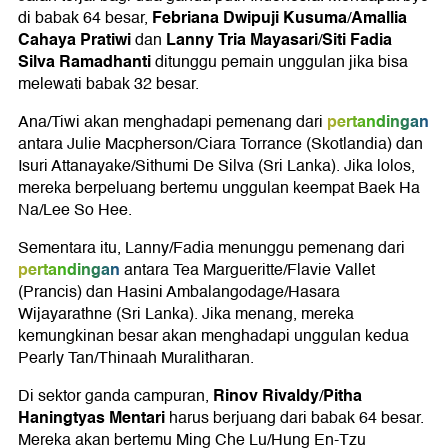
Febriana Dwipuji Kusuma
Amallia
di babak 64 besar,
/
Cahaya Pratiwi
Lanny Tria Mayasari
Siti Fadia
dan
/
Silva Ramadhanti
ditunggu pemain unggulan jika bisa
melewati babak 32 besar.
pertandingan
Ana/Tiwi akan menghadapi pemenang dari
antara Julie Macpherson/Ciara Torrance (Skotlandia) dan
Isuri Attanayake/Sithumi De Silva (Sri Lanka). Jika lolos,
mereka berpeluang bertemu unggulan keempat Baek Ha
Na/Lee So Hee.
Sementara itu, Lanny/Fadia menunggu pemenang dari
pertandingan
antara Tea Margueritte/Flavie Vallet
(Prancis) dan Hasini Ambalangodage/Hasara
Wijayarathne (Sri Lanka). Jika menang, mereka
kemungkinan besar akan menghadapi unggulan kedua
Pearly Tan/Thinaah Muralitharan.
Rinov Rivaldy
Pitha
Di sektor ganda campuran,
/
Haningtyas Mentari
harus berjuang dari babak 64 besar.
Mereka akan bertemu Ming Che Lu/Hung En-Tzu