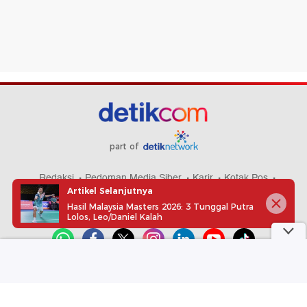
part of
Redaksi
Pedoman Media Siber
Karir
Kotak Pos
Artikel Selanjutnya
Info Iklan
Privacy Policy
Disclaimer
Hasil Malaysia Masters 2026: 3 Tunggal Putra
Lolos, Leo/Daniel Kalah
Download aplikasi detikcom