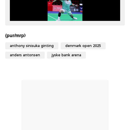
(pur/mrp)
anthony sinisuka ginting
denmark open 2025
anders antonsen
jyske bank arena