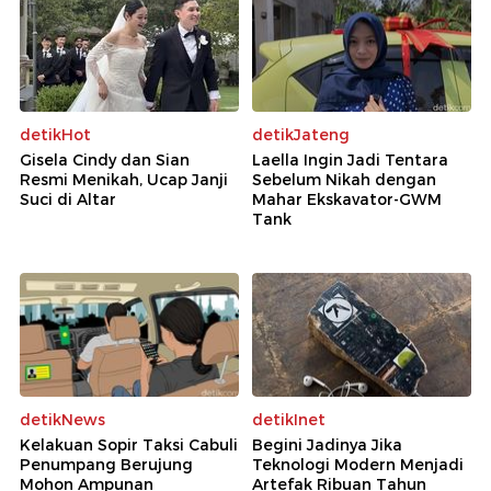
detikHot
detikJateng
Gisela Cindy dan Sian
Laella Ingin Jadi Tentara
Resmi Menikah, Ucap Janji
Sebelum Nikah dengan
Suci di Altar
Mahar Ekskavator-GWM
Tank
detikNews
detikInet
Kelakuan Sopir Taksi Cabuli
Begini Jadinya Jika
Penumpang Berujung
Teknologi Modern Menjadi
Mohon Ampunan
Artefak Ribuan Tahun