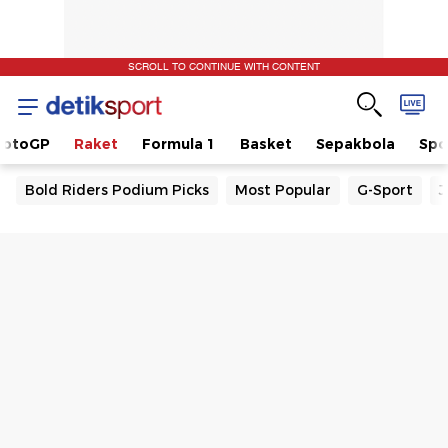
SCROLL TO CONTINUE WITH CONTENT
otoGP
Raket
Formula 1
Basket
Sepakbola
Spo
Bold Riders Podium Picks
Most Popular
G-Sport
J