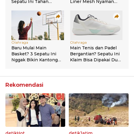
Rekomendasi
detikHot
detikJatim