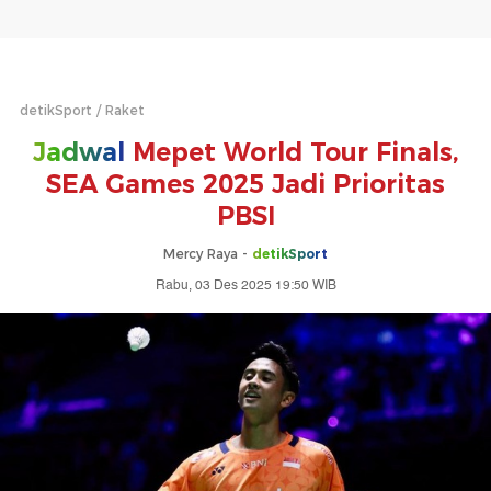
detikSport
Raket
Jadwal
Mepet World Tour Finals,
SEA Games 2025 Jadi Prioritas
PBSI
Mercy Raya -
detikSport
Rabu, 03 Des 2025 19:50 WIB