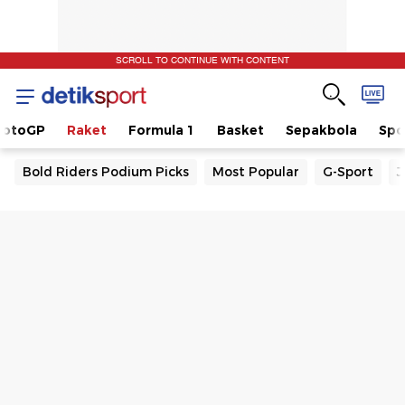
SCROLL TO CONTINUE WITH CONTENT
otoGP
Raket
Formula 1
Basket
Sepakbola
Spo
Bold Riders Podium Picks
Most Popular
G-Sport
J