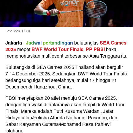
Foto: dok. PBSI
Jakarta
Jadwal
pertandingan
SEA Games
-
bulutangkis
2025
BWF World Tour Finals
PP PBSI
mepet
.
bakal
memprioritaskan multievent terbesar se-Asia Tenggara itu.
Bulutangkis di SEA Games 2025 Thailand akan bergulir
7-14 Desember 2025. Sedangkan BWF World Tour Finals
berlangsung tiga hari setelahnya, mulai 17 hingga 21
Desember di Hangzhou, China.
PBSI menyiapkan 20 atlet menuju SEA Games 2025,
dengan tiga wakil di antaranya akan tampil di World Tour
Finals. Mereka adalah Putri Kusuma Wardani, Jafar
Hidayatullah/Felisha Alberta Nathaniel Pasaribu, dan
Sabar Karyaman Gutama/Mohamad Reza Pahlevi
Isfahani.