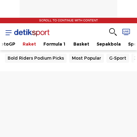
SCROLL TO CONTINUE WITH CONTENT
otoGP
Raket
Formula 1
Basket
Sepakbola
Spo
Bold Riders Podium Picks
Most Popular
G-Sport
J