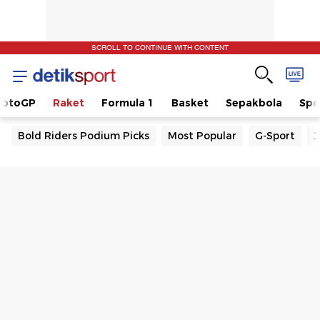
SCROLL TO CONTINUE WITH CONTENT
otoGP
Raket
Formula 1
Basket
Sepakbola
Spo
Bold Riders Podium Picks
Most Popular
G-Sport
J