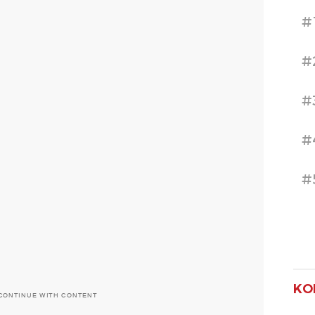
#
#
#
#
#
KO
CONTINUE WITH CONTENT