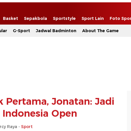
Basket
Sepakbola
Sportstyle
Sport Lain
Foto Spo
lar
G-Sport
Jadwal Badminton
About The Game
k Pertama, Jonatan: Jadi
i Indonesia Open
rcy Raya -
Sport