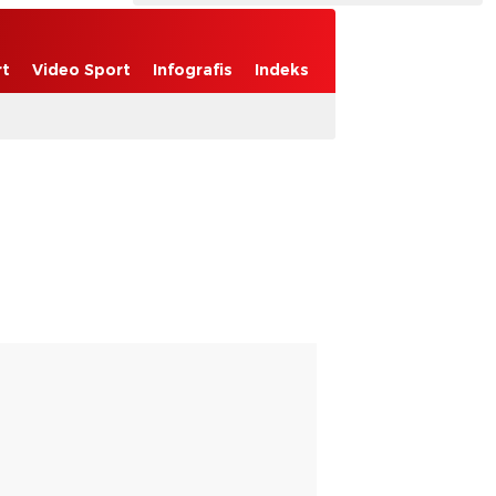
rt
Video Sport
Infografis
Indeks