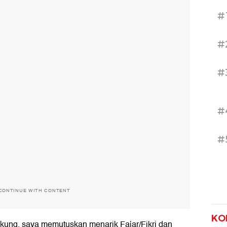
#
#
#
#
#
CONTINUE WITH CONTENT
KO
ukung, saya memutuskan menarik Fajar/Fikri dan