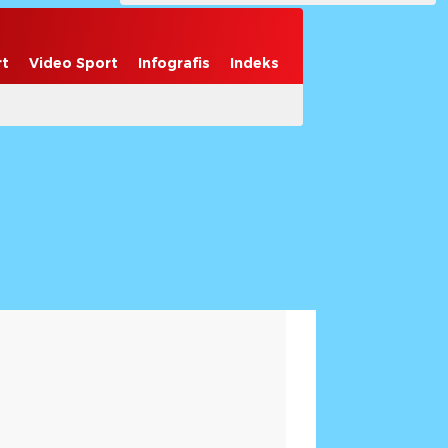
rt
Video Sport
Infografis
Indeks