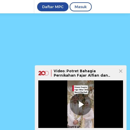
Daftar MPC
Masuk
Video: Potret Bahagia
Pernikahan Fajar Alfian dan
Firly Assyifa