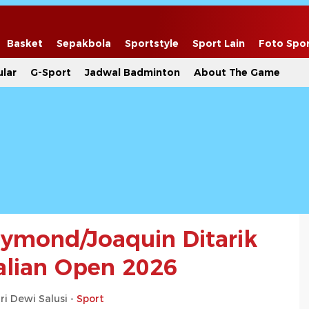
Basket
Sepakbola
Sportstyle
Sport Lain
Foto Spo
lar
G-Sport
Jadwal Badminton
About The Game
Raymond/Joaquin Ditarik
ralian Open 2026
ri Dewi Salusi -
Sport