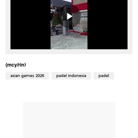
(mcy/rin)
asian games 2026
padel indonesia
padel