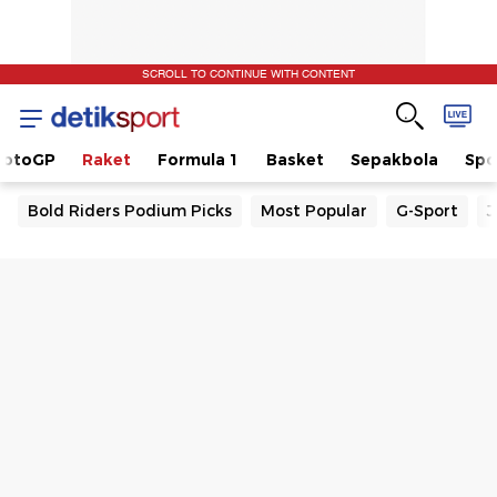
SCROLL TO CONTINUE WITH CONTENT
otoGP
Raket
Formula 1
Basket
Sepakbola
Spo
Bold Riders Podium Picks
Most Popular
G-Sport
J