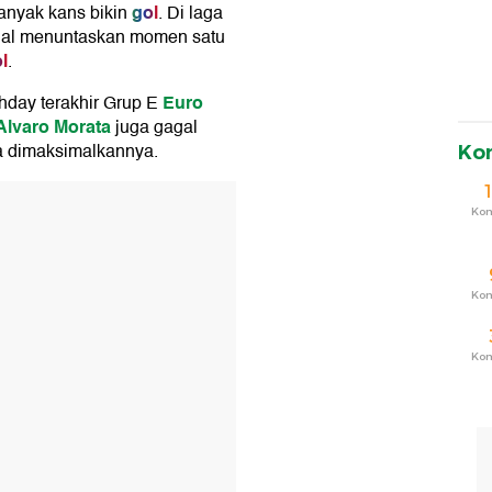
gol
anyak kans bikin
. Di laga
gal menuntaskan momen satu
l
.
Euro
hday terakhir Grup E
Alvaro Morata
juga gagal
sa dimaksimalkannya.
Ko
T
Ko
Ko
Ko