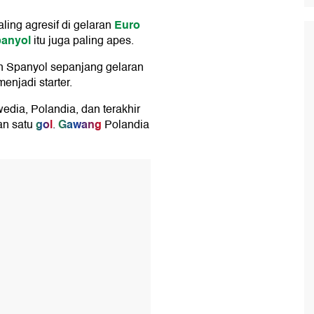
Euro
ing agresif di gelaran
panyol
itu juga paling apes.
an Spanyol sepanjang gelaran
enjadi starter.
edia, Polandia, dan terakhir
gol
Gawang
an satu
.
Polandia