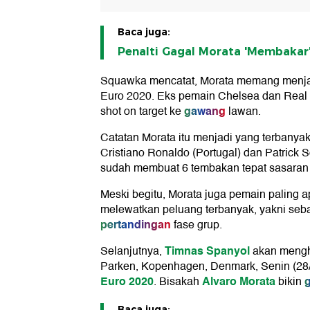
Baca juga:
Penalti Gagal Morata 'Membakar'
Squawka mencatat, Morata memang menjad
Euro 2020. Eks pemain Chelsea dan Real 
gawang
shot on target ke
lawan.
Catatan Morata itu menjadi yang terbanya
Cristiano Ronaldo (Portugal) dan Patrick 
sudah membuat 6 tembakan tepat sasaran
Meski begitu, Morata juga pemain paling 
melewatkan peluang terbanyak, yakni seban
pertandingan
fase grup.
Timnas Spanyol
Selanjutnya,
akan mengha
Parken, Kopenhagen, Denmark, Senin (28
Euro 2020
Alvaro Morata
g
. Bisakah
bikin
Baca juga: