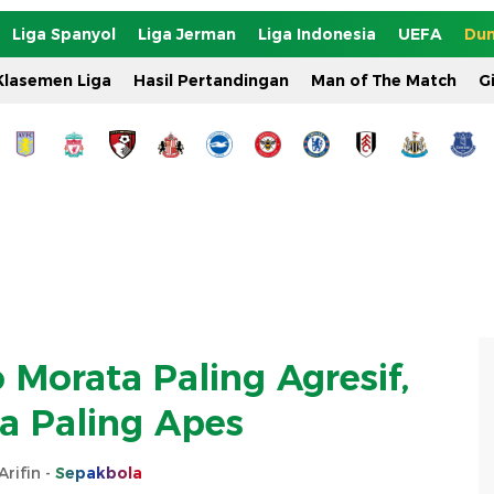
Liga Spanyol
Liga Jerman
Liga Indonesia
UEFA
Dun
Klasemen Liga
Hasil Pertandingan
Man of The Match
G
 Morata Paling Agresif,
ga Paling Apes
Arifin -
Sepakbola