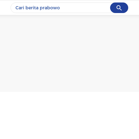
Cancel
Yang sedang ramai dicari
#1
data live draw sgp
#2
kebakaran
#3
prabowo
#4
iran
#5
gempa hari ini
Promoted
Terakhir yang dicari
Loading...