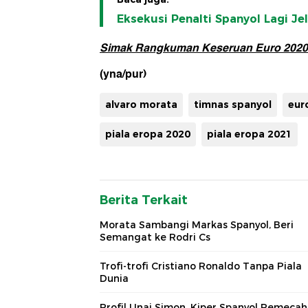
Eksekusi Penalti Spanyol Lagi Je
Simak Rangkuman Keseruan Euro 2020 
(yna/pur)
alvaro morata
timnas spanyol
eur
piala eropa 2020
piala eropa 2021
Berita Terkait
Morata Sambangi Markas Spanyol, Beri
Semangat ke Rodri Cs
Trofi-trofi Cristiano Ronaldo Tanpa Piala
Dunia
Profil Unai Simon, Kiper Spanyol Pemecah