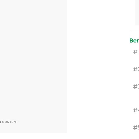
Ber
#
#
#
#
H CONTENT
#