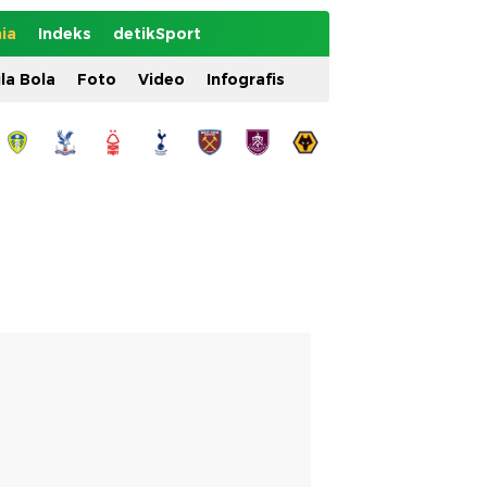
ia
Indeks
detikSport
ila Bola
Foto
Video
Infografis