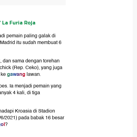
 La Furia Roja
i pemain paling galak di
Madrid itu sudah membuat 6
k, dan sama dengan torehan
Schick (Rep. Ceko), yang juga
gawang
 ke
lawan.
apes. Ia menjadi pemain yang
yak 4 kali, di tiga
dapi Kroasia di Stadion
/6/2021) pada babak 16 besar
ol
?