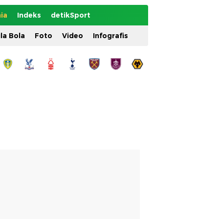
ia
Indeks
detikSport
ila Bola
Foto
Video
Infografis