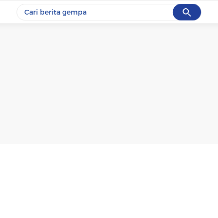
Cancel
Yang sedang ramai dicari
#1
gempa hari ini
#2
demo
#3
gempa
#4
iran
#5
prabowo
Promoted
Terakhir yang dicari
Loading...