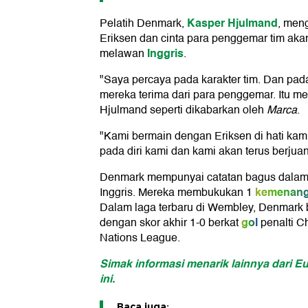
Kasper Hjulmand
Pelatih Denmark,
, men
Eriksen dan cinta para penggemar tim aka
Inggris
melawan
.
"Saya percaya pada karakter tim. Dan pad
mereka terima dari para penggemar. Itu me
Hjulmand seperti dikabarkan oleh
Marca
.
"Kami bermain dengan Eriksen di hati kam
pada diri kami dan kami akan terus berju
Denmark mempunyai catatan bagus dalam 
kemenan
Inggris. Mereka membukukan 1
Dalam laga terbaru di Wembley, Denmark 
gol
dengan skor akhir 1-0 berkat
penalti Ch
Nations League.
Simak informasi menarik lainnya dari Eur
ini.
Baca juga: