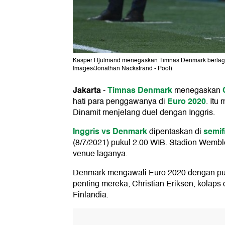
Kasper Hjulmand menegaskan Timnas Denmark berlaga di
Images/Jonathan Nackstrand - Pool)
Jakarta
Timnas Denmark
-
menegaskan
Euro 2020
hati para penggawanya di
. Itu
Dinamit menjelang duel dengan Inggris.
Inggris vs Denmark
semif
dipentaskan di
(8/7/2021) pukul 2.00 WIB. Stadion Wembl
venue laganya.
Denmark mengawali Euro 2020 dengan puku
penting mereka, Christian Eriksen, kolap
Finlandia.