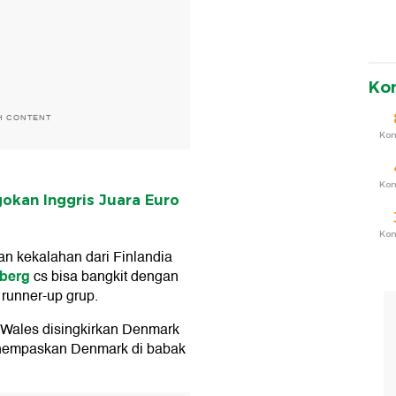
Ko
H CONTENT
Ko
Ko
okan Inggris Juara Euro
Ko
an kekalahan dari Finlandia
berg
cs bisa bangkit dengan
runner-up grup.
 Wales disingkirkan Denmark
dihempaskan Denmark di babak