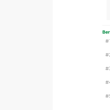
Ber
#
#
#
#
#