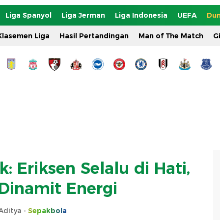
Liga Spanyol
Liga Jerman
Liga Indonesia
UEFA
Dun
Klasemen Liga
Hasil Pertandingan
Man of The Match
G
: Eriksen Selalu di Hati,
 Dinamit Energi
Aditya -
Sepakbola