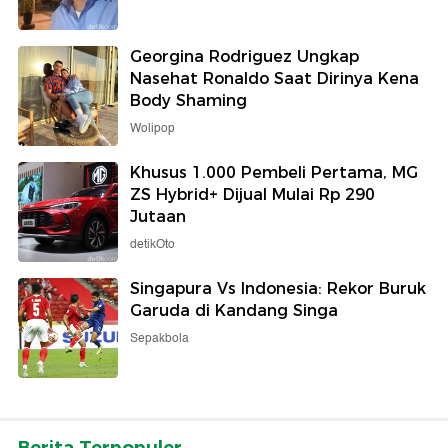
Georgina Rodriguez Ungkap
Nasehat Ronaldo Saat Dirinya Kena
Body Shaming
Wolipop
Khusus 1.000 Pembeli Pertama, MG
ZS Hybrid+ Dijual Mulai Rp 290
Jutaan
detikOto
Singapura Vs Indonesia: Rekor Buruk
Garuda di Kandang Singa
Sepakbola
Berita Terpopuler