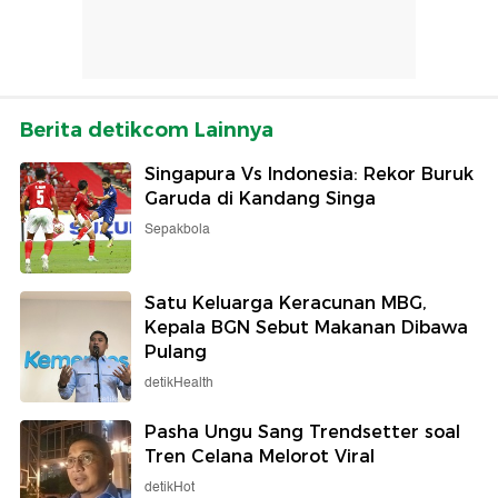
Berita detikcom Lainnya
Singapura Vs Indonesia: Rekor Buruk
Garuda di Kandang Singa
Sepakbola
Satu Keluarga Keracunan MBG,
Kepala BGN Sebut Makanan Dibawa
Pulang
detikHealth
Pasha Ungu Sang Trendsetter soal
Tren Celana Melorot Viral
detikHot