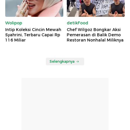
Wolipop
detikFood
Intip Koleksi Cincin Mewah
Chef Wilgoz Bongkar Aksi
Syahrini, Terbaru Capai Rp
Pemerasan di Balik Demo
116 Miliar
Restoran Nonhalal Miliknya
Selengkapnya