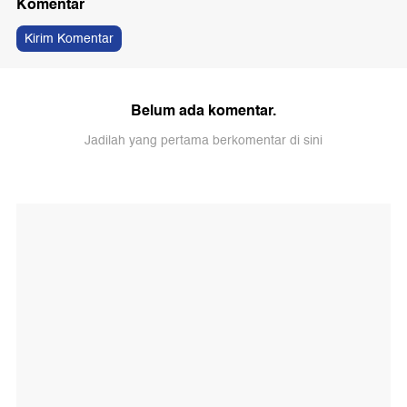
Komentar
Kirim Komentar
Belum ada komentar.
Jadilah yang pertama berkomentar di sini